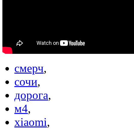
смерч
,
сочи
,
дорога
,
м4
,
xiaomi
,