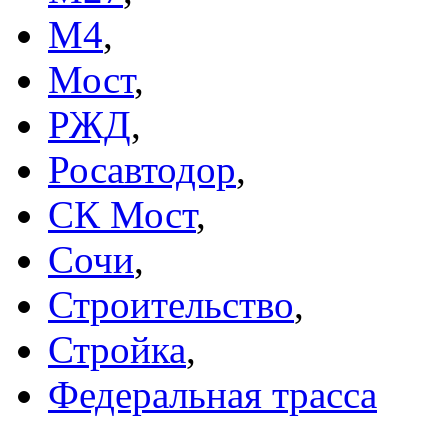
М4
,
Мост
,
РЖД
,
Росавтодор
,
СК Мост
,
Сочи
,
Строительство
,
Стройка
,
Федеральная трасса