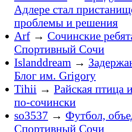
Адлере стал пристанище
проблемы и решения
Arf
→
Сочинские ребят
Спортивный Сочи
Islanddream
→
Задержа
Блог им. Grigory
Tihii
→
Райская птица 
по-cочински
so3537
→
Футбол, объ
Спортивный Сочи