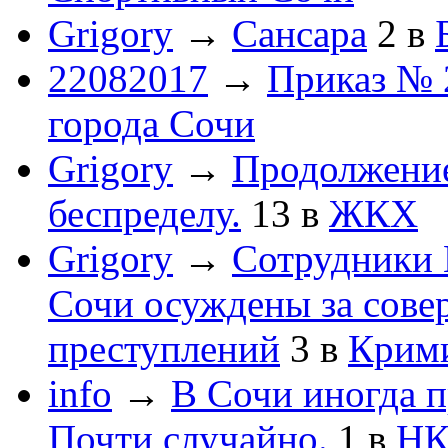
Grigory
→
Сансара
2
в
22082017
→
Приказ № 
города Сочи
Grigory
→
Продолжени
беспределу.
13
в
ЖКХ
Grigory
→
Сотрудники 
Сочи осуждены за сов
преступлений
3
в
Крим
info
→
В Сочи иногда п
Почти случайно.
1
в
НК