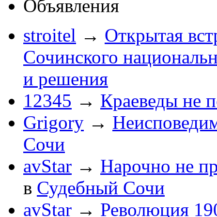
Объявления
stroitel
→
Открытая вст
Сочинского национальн
и решения
12345
→
Краеведы не 
Grigory
→
Неисповеди
Сочи
avStar
→
Нарочно не п
в
Судебный Сочи
avStar
→
Революция 190