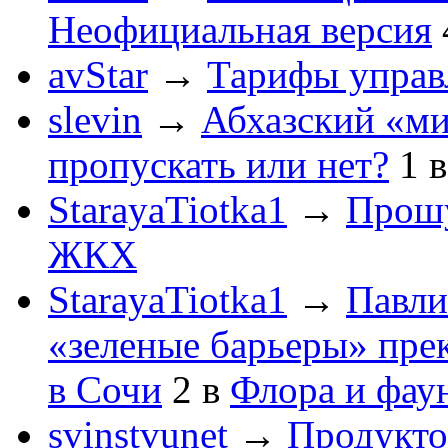
Неофициальная версия
avStar
→
Тарифы упра
slevin
→
Абхазский «ми
пропускать или нет?
1
StarayaTiotka1
→
Прошу
ЖКХ
StarayaTiotka1
→
Павли
«зеленые барьеры» пре
в Сочи
2
в
Флора и фау
svinstvunet
→
Продукто