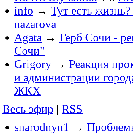
info
→
Тут есть жизнь?
nazarova
Agata
→
Герб Сочи - р
Сочи"
Grigory
→
Реакция про
и администрации город
ЖКХ
Весь эфир
|
RSS
snarodnyn1
→
Проблемы