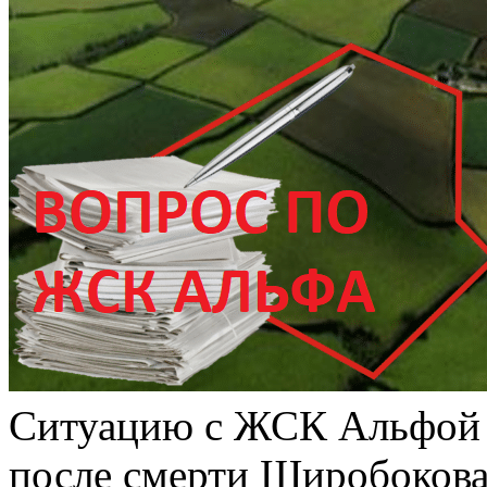
Ситуацию с ЖСК Альфой з
после смерти Широбокова 