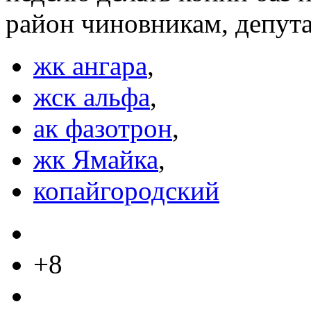
район чиновникам, депута
жк ангара
,
жск альфа
,
ак фазотрон
,
жк Ямайка
,
копайгородский
+8