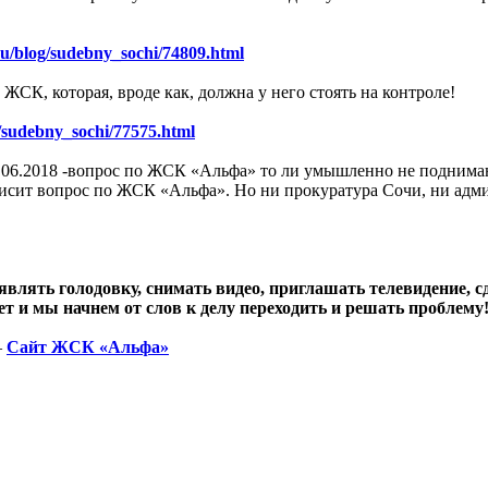
.ru/blog/sudebny_sochi/74809.html
ЖСК, которая, вроде как, должна у него стоять на контроле!
og/sudebny_sochi/77575.html
06.2018 -вопрос по ЖСК «Альфа» то ли умышленно не поднимают
висит вопрос по ЖСК «Альфа». Но ни прокуратура Сочи, ни адм
влять голодовку, снимать видео, приглашать телевидение, 
и мы начнем от слов к делу переходить и решать проблему
—
Сайт ЖСК «Альфа»