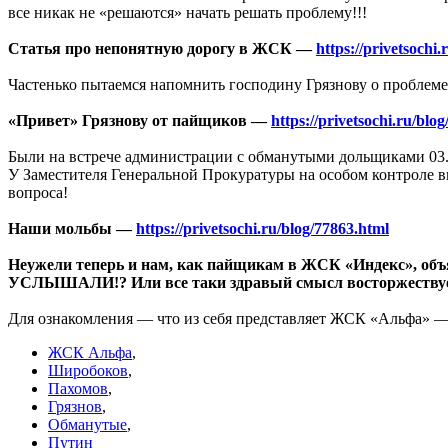
все никак не «решаются» начать решать проблему!!!
Статья про непонятную дорогу в ЖСК —
https://privetsochi
Частенько пытаемся напомнить господину Грязнову о проблеме 
«Привет» Грязнову от пайщиков —
https://privetsochi.ru/bl
Были на встрече администрации с обманутыми дольщиками 03.
У Заместителя Генеральной Прокуратуры на особом контроле 
вопроса!
Наши мольбы —
https://privetsochi.ru/blog/77863.html
Неужели теперь и нам, как пайщикам в ЖСК «Индекс», объя
УСЛЫШАЛИ!? Или все таки здравый смысл восторжествует 
Для ознакомления — что из себя представляет ЖСК «Альфа» 
ЖСК Альфа
,
Широбоков
,
Пахомов
,
Грязнов
,
Обманутые
,
Путин