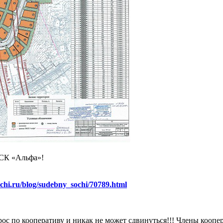
ЖСК «Альфа»!
sochi.ru/blog/sudebny_sochi/70789.html
рос по кооперативу и никак не может сдвинуться!!! Члены коопе