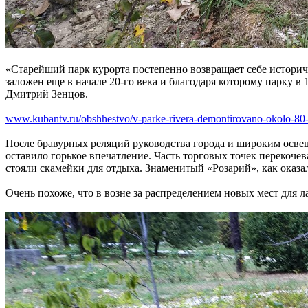
«Старейший парк курорта постепенно возвращает себе историче
заложен еще в начале 20-го века и благодаря которому парку в
Дмитрий Зенцов.
www.kubantv.ru/obshhestvo/v-parke-rivera-demontirovano-okolo-80-
После бравурных реляций руководства города и широким освещ
оставило горькое впечатление. Часть торговых точек перекочев
стояли скамейки для отдыха. Знаменитый «Розарий», как оказал
Очень похоже, что в возне за распределением новых мест для л