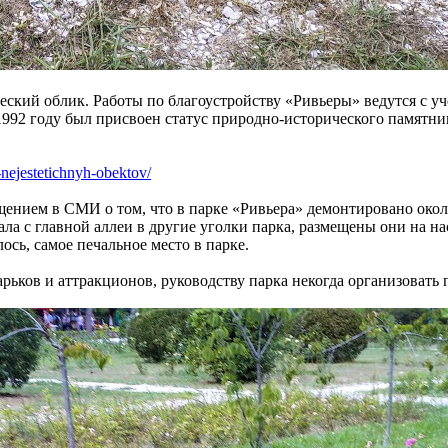
ский облик. Работы по благоустройству «Ривьеры» ведутся с уч
 1992 году был присвоен статус природно-исторического памятни
nejestetichnyh-obektov/
ением в СМИ о том, что в парке «Ривьера» демонтировано окол
ала с главной аллеи в другие уголки парка, размещены они на н
ось, самое печальное место в парке.
арьков и аттракционов, руководству парка некогда организовать