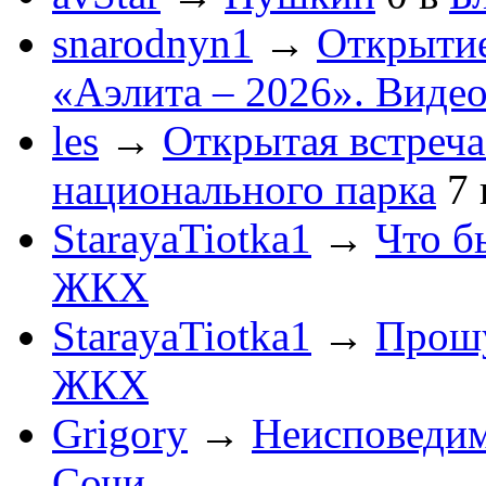
snarodnyn1
→
Открытие
«Аэлита – 2026». Видео
les
→
Открытая встреча
национального парка
7
StarayaTiotka1
→
Что б
ЖКХ
StarayaTiotka1
→
Прошу
ЖКХ
Grigory
→
Неисповеди
Сочи