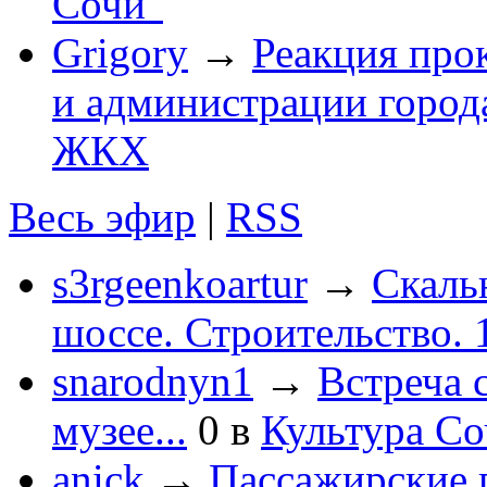
Сочи"
Grigory
→
Реакция про
и администрации город
ЖКХ
Весь эфир
|
RSS
s3rgeenkoartur
→
Скаль
шоссе. Строительство. 
snarodnyn1
→
Встреча 
музее...
0
в
Культура С
anick
→
Пассажирские п