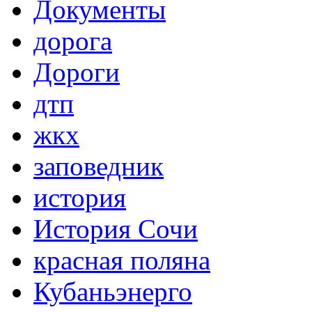
Документы
дорога
Дороги
дтп
жкх
заповедник
история
История Сочи
красная поляна
Кубаньэнерго