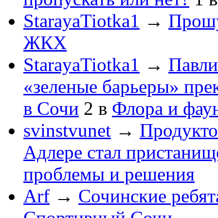
StarayaTiotka1
→
Прошу
ЖКХ
StarayaTiotka1
→
Павли
«зеленые барьеры» пре
в Сочи
2
в
Флора и фау
svinstvunet
→
Продукто
Адлере стал пристанище
проблемы и решения
Arf
→
Сочинские ребят
Спортивный Сочи