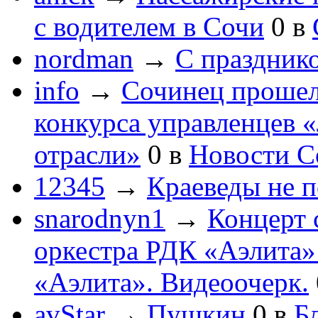
с водителем в Сочи
0
в
nordman
→
С праздник
info
→
Сочинец прошел
конкурса управленцев 
отрасли»
0
в
Новости С
12345
→
Краеведы не 
snarodnyn1
→
Концерт 
оркестра РДК «Аэлита
«Аэлита». Видеоочерк.
avStar
→
Пушкин
0
в
Бл