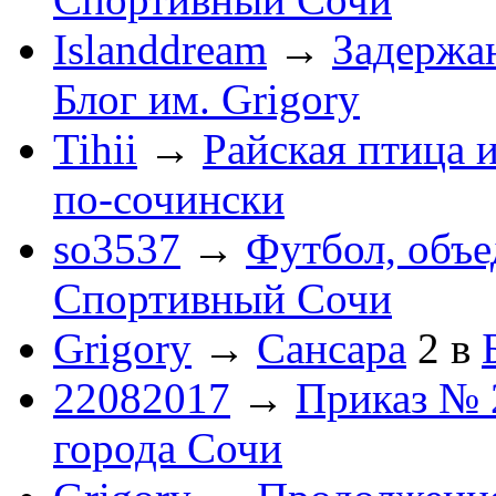
Islanddream
→
Задержа
Блог им. Grigory
Tihii
→
Райская птица 
по-cочински
so3537
→
Футбол, объ
Спортивный Сочи
Grigory
→
Сансара
2
в
22082017
→
Приказ № 
города Сочи