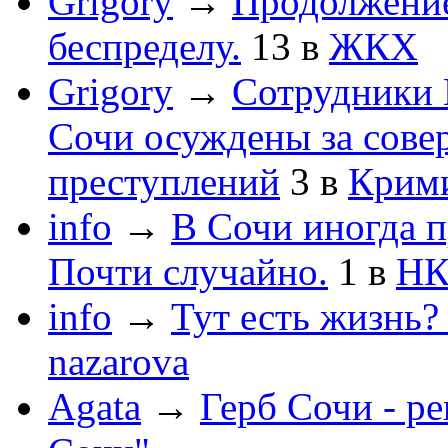
Grigory
→
Продолжени
беспределу.
13
в
ЖКХ
Grigory
→
Сотрудники 
Сочи осуждены за сов
преступлений
3
в
Крим
info
→
В Сочи иногда п
Почти случайно.
1
в
НК
info
→
Тут есть жизнь?
nazarova
Agata
→
Герб Сочи - р