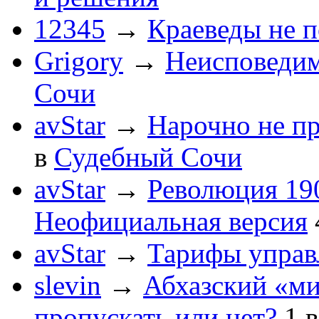
12345
→
Краеведы не 
Grigory
→
Неисповеди
Сочи
avStar
→
Нарочно не п
в
Судебный Сочи
avStar
→
Революция 190
Неофициальная версия
avStar
→
Тарифы упра
slevin
→
Абхазский «ми
пропускать или нет?
1