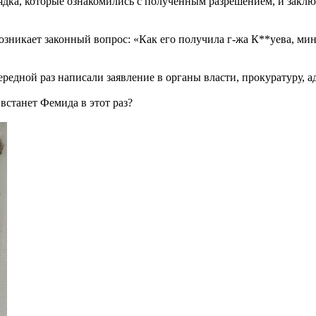
ка, которые ознакомились с полученным разрешением, и заключ
озникает законный вопрос: «Как его получила г-жа К**уева, ми
редной раз написали заявление в органы власти, прокуратуру, 
 встанет Фемида в этот раз?