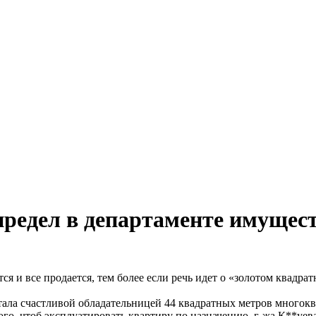
предел в департаменте имуще
тся и все продается, тем более если речь идет о «золотом квадра
 стала счастливой обладательницей 44 квадратных метров многокв
того, чтоб эксплуатировать квартиру по назначению, г-жа К**уе