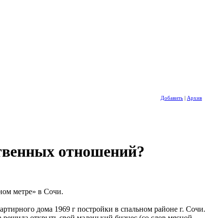
Добавить
|
Архив
ственных отношений?
тном метре» в Сочи.
артирного дома 1969 г постройки в спальном районе г. Сочи.
ва решила открыть свой маленький бизнес (со слов мясной