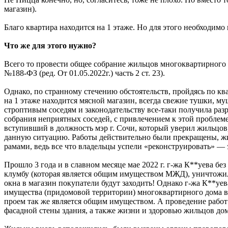
магазин).
Благо квартира находится на 1 этаже. Но для этого необходимо
Что же для этого нужно?
Всего то провести общее собрание жильцов многоквартирного 
№188-ФЗ (ред. От 01.05.2022г.) часть 2 ст. 23).
Однако, по странному стечению обстоятельств, пройдясь по ква
на 1 этаже находится мясной магазин, всегда свежие тушки, м
строптивым соседям и законодательству все-таки получила ра
собрания неприятных соседей, с привлечением к этой проблеме
вступивший в должность мэр г. Сочи, который уверил жильцов,
данную ситуацию. Работы действительно были прекращены, жи
рамами, ведь все что владельцы успели «реконструировать» —
Прошло 3 года и в славном месяце мае 2022 г. г-жа К**уева б
клумбу (которая является общим имуществом МЖД), уничтожили
окна в магазин покупатели будут заходить! Однако г-жа К**уева
имущества (придомовой территории) многоквартирного дома воз
проем так же является общим имуществом. А проведение работ
фасадной стены здания, а также жизни и здоровью жильцов дом