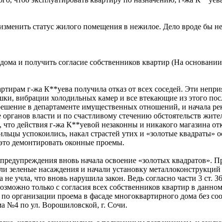
 изменить статус жилого помещения в нежилое. Дело вроде бы не
дома и получить согласие собственников квартир (На основани
ртирам г-жа К**уева получила отказ от всех соседей. Эти неприя
ушки, вибрации холодильных камер и все втекающие из этого пос
зрешение в департаменте имущественных отношений, и начала р
 органов власти и по счастливому стечению обстоятельств жите
 что действия г-жа К**уевой незаконны и никакого магазина отк
льцы успокоились, накал страстей утих и «золотые квадраты» 
 это демонтировать оконные проемы.
ез предупреждения вновь начала освоение «золотых квадратов». 
 зеленые насаждения и начали установку металлоконструкций д
 не учла, что вновь нарушила закон. Ведь cогласно части 3 ст. 
можно только с согласия всех собственников квартир в данном 
 по организации проема в фасаде многоквартирного дома без с
а №4 по ул. Ворошиловской, г. Сочи.