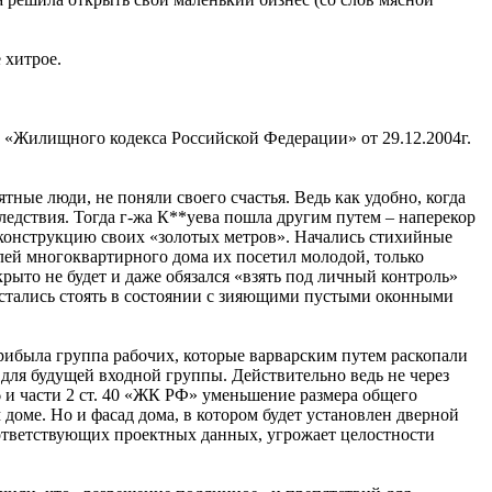
 хитрое.
и «Жилищного кодекса Российской Федерации» от 29.12.2004г.
тные люди, не поняли своего счастья. Ведь как удобно, когда
ледствия. Тогда г-жа К**уева пошла другим путем – наперекор
еконструкцию своих «золотых метров». Начались стихийные
лей многоквартирного дома их посетил молодой, только
рыто не будет и даже обязался «взять под личный контроль»
остались стоять в состоянии с зияющими пустыми оконными
Прибыла группа рабочих, которые варварским путем раскопали
ля будущей входной группы. Действительно ведь не через
36 и части 2 ст. 40 «ЖК РФ» уменьшение размера общего
доме. Но и фасад дома, в котором будет установлен дверной
оответствующих проектных данных, угрожает целостности