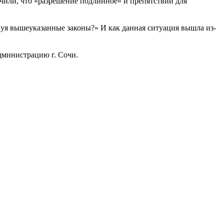
или, что «разрешение подлинное» и препятствий для
нуя вышеуказанные законы?» И как данная ситуация вышла из-
администрацию г. Сочи.