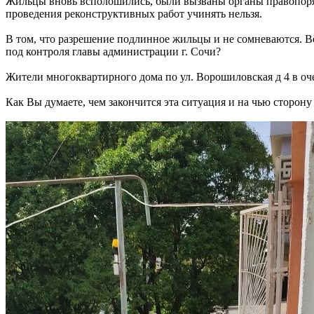
Жильцы вновь всполошились, были вызваны органы правопоряд
проведения реконструктивных работ учинять нельзя.
В том, что разрешение подлинное жильцы и не сомневаются. В
под контроля главы администрации г. Сочи?
Жители многоквартирного дома по ул. Ворошиловская д 4 в оче
Как Вы думаете, чем закончится эта ситуация и на чью сторону