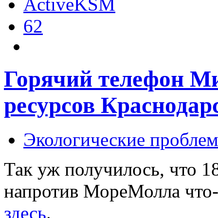
ActiveKSM
62
Горячий телефон М
ресурсов Краснодар
Экологические пробле
Так уж получилось, что 18
напротив МореМолла что
здесь
.