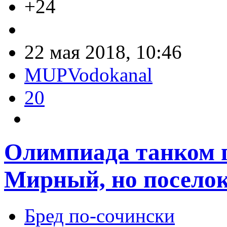
+24
22 мая 2018, 10:46
MUPVodokanal
20
Олимпиада танком 
Мирный, но посело
Бред по-cочински