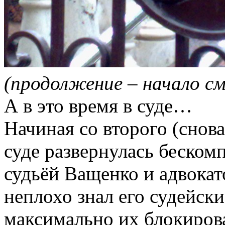
(продолжение – начало см
А в это время в суде…
Начиная со второго (снова
суде развернулась беско
судьёй Ващенко и адвока
неплохо знал его судейск
максимально их блокирова