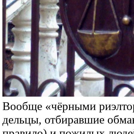
Вообще «чёрными риэлто
дельцы, отбиравшие обма
правило) и пожилых людей