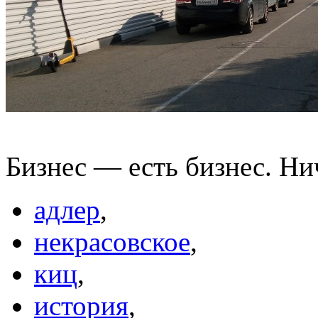
Бизнес — есть бизнес. Ни
адлер
,
некрасовское
,
киц
,
история
,