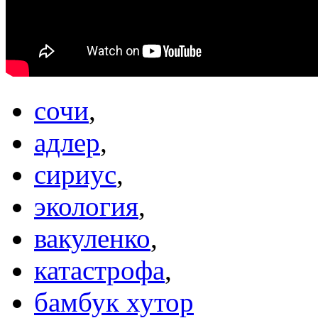
сочи
,
адлер
,
сириус
,
экология
,
вакуленко
,
катастрофа
,
бамбук хутор