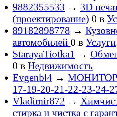
9882355533
→
3D печа
(проектирование)
0
в
Ус
89182898778
→
Кузовн
автомобилей
0
в
Услуги
StarayaTiotka1
→
Обмен
0
в
Недвижимость
Evgenbl4
→
МОНИТОРЫ 
17-19-20-21-22-23-24-
Vladimir872
→
Химчист
стирка и чистка с гаран