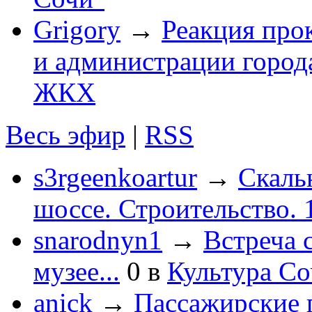
Grigory
→
Реакция про
и администрации город
ЖКХ
Весь эфир
|
RSS
s3rgeenkoartur
→
Скаль
шоссе. Строительство. 
snarodnyn1
→
Встреча 
музее...
0
в
Культура С
anick
→
Пассажирские п