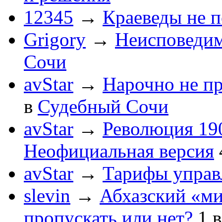
12345
→
Краеведы не 
Grigory
→
Неисповеди
Сочи
avStar
→
Нарочно не п
в
Судебный Сочи
avStar
→
Революция 190
Неофициальная версия
avStar
→
Тарифы упра
slevin
→
Абхазский «ми
пропускать или нет?
1