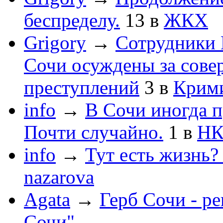
беспределу.
13
в
ЖКХ
Grigory
→
Сотрудники 
Сочи осуждены за сов
преступлений
3
в
Крим
info
→
В Сочи иногда п
Почти случайно.
1
в
НК
info
→
Тут есть жизнь?
nazarova
Agata
→
Герб Сочи - р
Сочи"