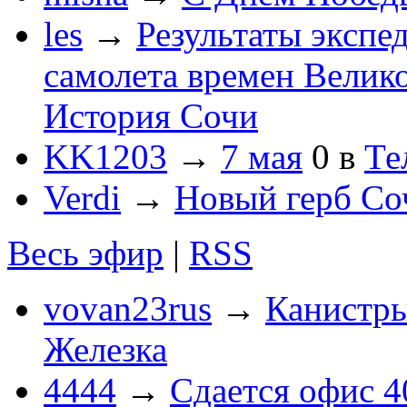
les
→
Результаты экспе
самолета времен Велик
История Сочи
KK1203
→
7 мая
0
в
Те
Verdi
→
Новый герб Со
Весь эфир
|
RSS
vovan23rus
→
Канистры
Железка
4444
→
Сдается офис 4