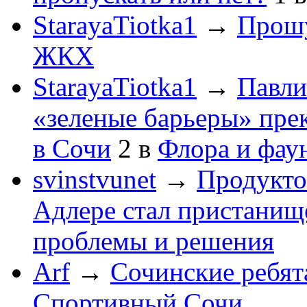
StarayaTiotka1
→
Прошу
ЖКХ
StarayaTiotka1
→
Павли
«зеленые барьеры» пре
в Сочи
2
в
Флора и фау
svinstvunet
→
Продукто
Адлере стал пристанище
проблемы и решения
Arf
→
Сочинские ребят
Спортивный Сочи