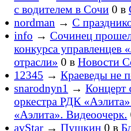
с водителем в Сочи
0
в
nordman
→
С праздник
info
→
Сочинец прошел
конкурса управленцев 
отрасли»
0
в
Новости С
12345
→
Краеведы не 
snarodnyn1
→
Концерт 
оркестра РДК «Аэлита
«Аэлита». Видеоочерк.
avStar
→
Пушкин
0
в
Бл