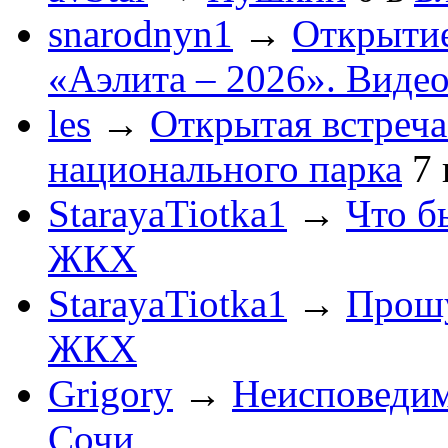
snarodnyn1
→
Открытие
«Аэлита – 2026». Видео
les
→
Открытая встреча
национального парка
7
StarayaTiotka1
→
Что б
ЖКХ
StarayaTiotka1
→
Прошу
ЖКХ
Grigory
→
Неисповеди
Сочи