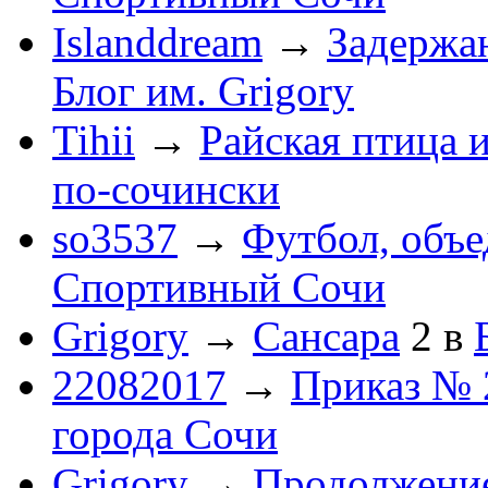
Islanddream
→
Задержа
Блог им. Grigory
Tihii
→
Райская птица 
по-cочински
so3537
→
Футбол, объ
Спортивный Сочи
Grigory
→
Сансара
2
в
22082017
→
Приказ № 
города Сочи
Grigory
→
Продолжени