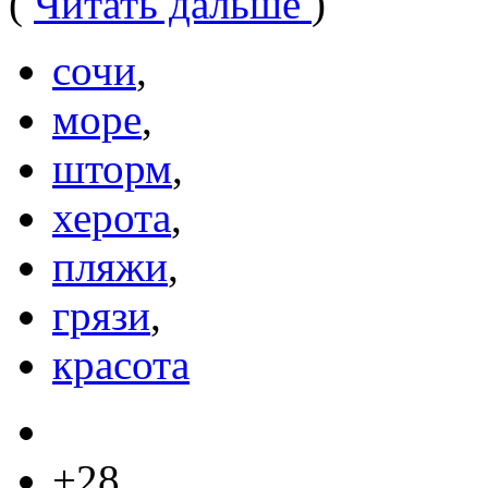
(
Читать дальше
)
сочи
,
море
,
шторм
,
херота
,
пляжи
,
грязи
,
красота
+28