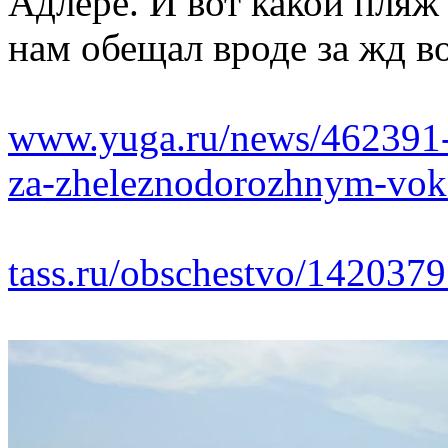
Адлере. И вот какой пляж
нам обещал вроде за жд в
www.yuga.ru/news/462391-v
za-zheleznodorozhnym-vok
tass.ru/obschestvo/142037