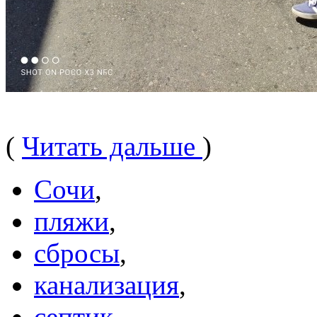
(
Читать дальше
)
Сочи
,
пляжи
,
сбросы
,
канализация
,
септик
,