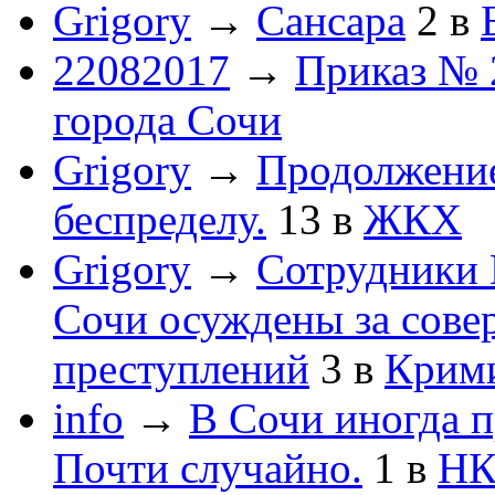
Grigory
→
Сансара
2
в
22082017
→
Приказ № 
города Сочи
Grigory
→
Продолжени
беспределу.
13
в
ЖКХ
Grigory
→
Сотрудники 
Сочи осуждены за сов
преступлений
3
в
Крим
info
→
В Сочи иногда п
Почти случайно.
1
в
НК