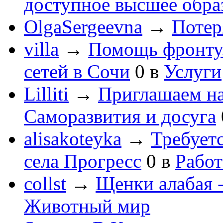
доступное высшее обра
OlgaSergeevna
→
Потеря
villa
→
Помощь фронту
сетей в Сочи
0
в
Услуги
Lilliti
→
Приглашаем на
Саморазвития и досуга
alisakoteyka
→
Требует
села Прогресс
0
в
Работ
collst
→
Щенки алабая -
Животный мир