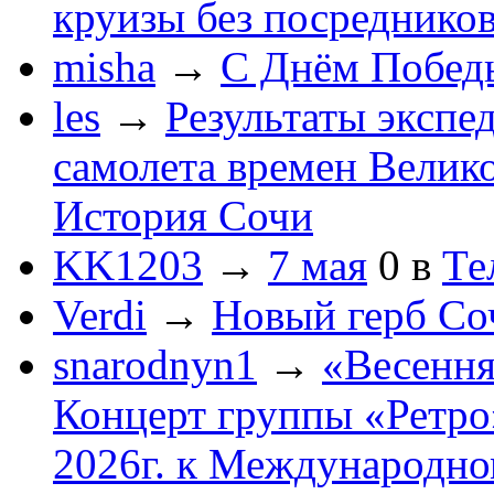
круизы без посреднико
misha
→
С Днём Побед
les
→
Результаты экспе
самолета времен Велик
История Сочи
KK1203
→
7 мая
0
в
Те
Verdi
→
Новый герб Со
snarodnyn1
→
«Весення
Концерт группы «Ретро»
2026г. к Международно