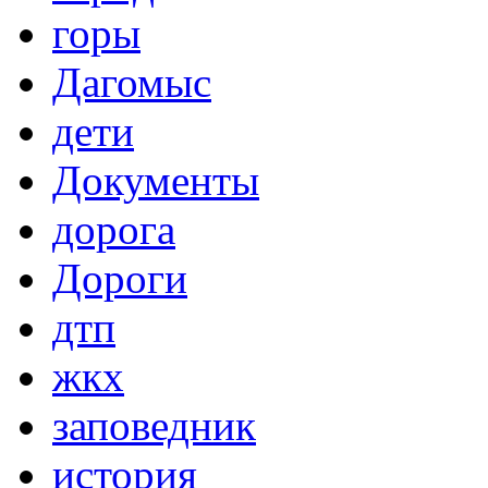
горы
Дагомыс
дети
Документы
дорога
Дороги
дтп
жкх
заповедник
история