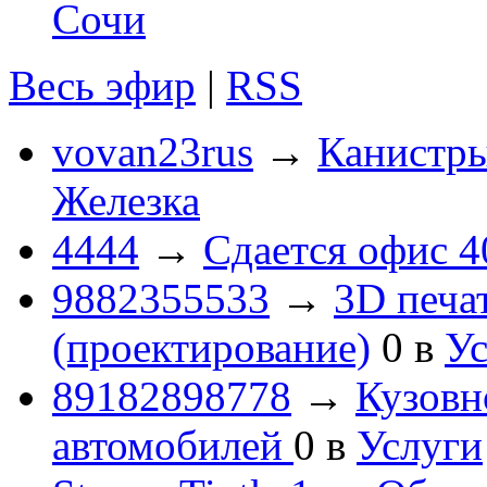
Сочи
Весь эфир
|
RSS
vovan23rus
→
Канистры
Железка
4444
→
Сдается офис 4
9882355533
→
3D печа
(проектирование)
0
в
Ус
89182898778
→
Кузовн
автомобилей
0
в
Услуги