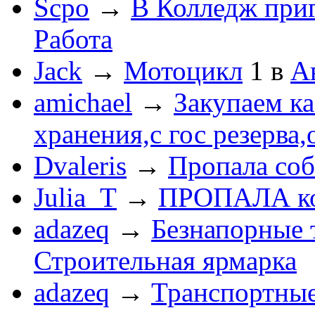
Scpo
→
В Колледж при
Работа
Jack
→
Мотоцикл
1
в
А
amichael
→
Закупаем к
хранения,с гос резерва,
Dvaleris
→
Пропала соб
Julia_T
→
ПРОПАЛА к
adazeq
→
Безнапорные 
Строительная ярмарка
adazeq
→
Транспортные