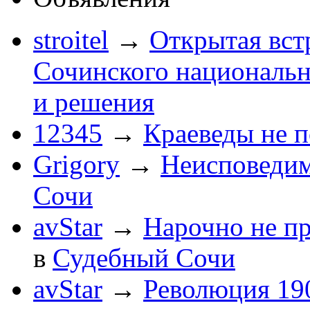
stroitel
→
Открытая вст
Сочинского национальн
и решения
12345
→
Краеведы не 
Grigory
→
Неисповеди
Сочи
avStar
→
Нарочно не п
в
Судебный Сочи
avStar
→
Революция 190