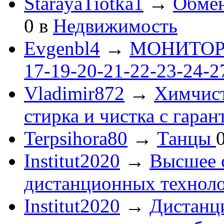
StarayaTiotka1
→
Обмен
0
в
Недвижимость
Evgenbl4
→
МОНИТОРЫ 
17-19-20-21-22-23-24-
Vladimir872
→
Химчист
стирка и чистка с гаран
Terpsihora80
→
Танцы
Institut2020
→
Высшее 
дистанционных технол
Institut2020
→
Дистанц