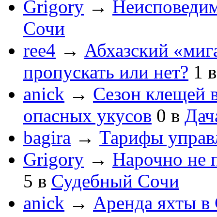
Grigory
→
Неисповеди
Сочи
ree4
→
Абхазский «мига
пропускать или нет?
1
anick
→
Сезон клещей в
опасных укусов
0
в
Дач
bagira
→
Тарифы управ
Grigory
→
Нарочно не 
5
в
Судебный Сочи
anick
→
Аренда яхты в 