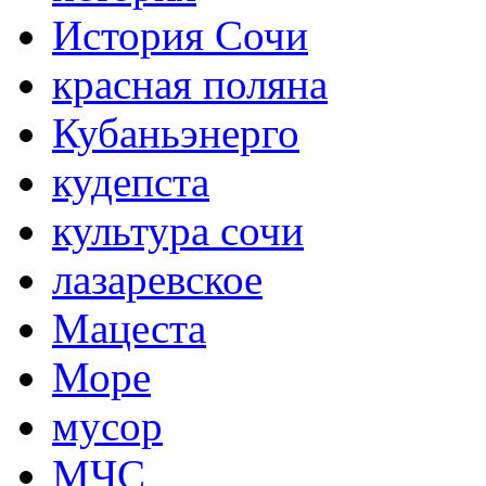
История Сочи
красная поляна
Кубаньэнерго
кудепста
культура сочи
лазаревское
Мацеста
Море
мусор
МЧС