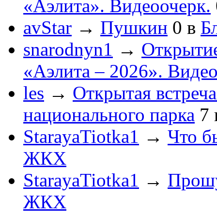
«Аэлита». Видеоочерк.
avStar
→
Пушкин
0
в
Бл
snarodnyn1
→
Открытие
«Аэлита – 2026». Видео
les
→
Открытая встреча
национального парка
7
StarayaTiotka1
→
Что б
ЖКХ
StarayaTiotka1
→
Прошу
ЖКХ