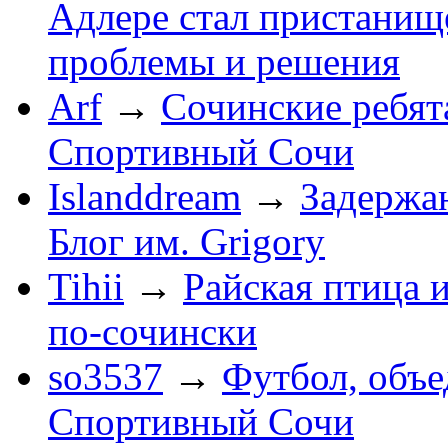
Адлере стал пристанище
проблемы и решения
Arf
→
Сочинские ребят
Спортивный Сочи
Islanddream
→
Задержа
Блог им. Grigory
Tihii
→
Райская птица 
по-cочински
so3537
→
Футбол, объ
Спортивный Сочи