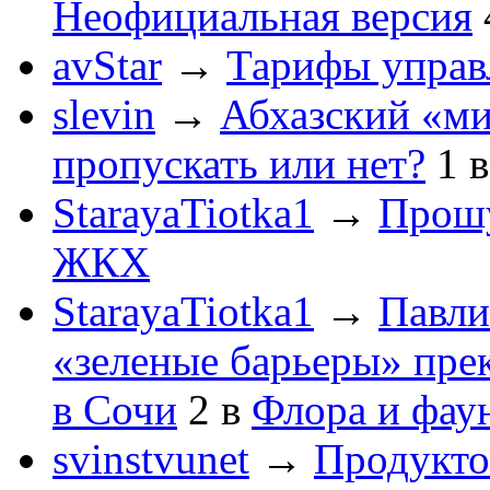
Неофициальная версия
avStar
→
Тарифы упра
slevin
→
Абхазский «ми
пропускать или нет?
1
StarayaTiotka1
→
Прошу
ЖКХ
StarayaTiotka1
→
Павли
«зеленые барьеры» пре
в Сочи
2
в
Флора и фау
svinstvunet
→
Продукто