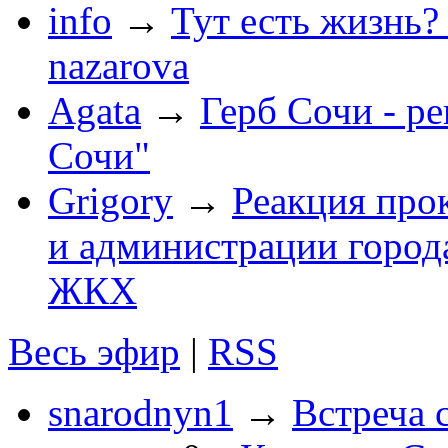
info
→
Тут есть жизнь?
nazarova
Agata
→
Герб Сочи - р
Сочи"
Grigory
→
Реакция про
и администрации город
ЖКХ
Весь эфир
|
RSS
snarodnyn1
→
Встреча 