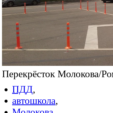
Перекрёсток Молокова/Ро
ПДД
,
автошкола
,
Молокова
,