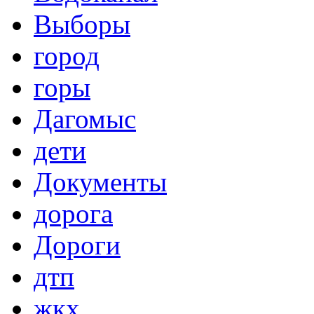
Выборы
город
горы
Дагомыс
дети
Документы
дорога
Дороги
дтп
жкх