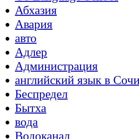
Абхазия
Авария
авто
Адлер
Администрация
английский язык в Соч
Беспредел
Бытха
вода
Водоканал