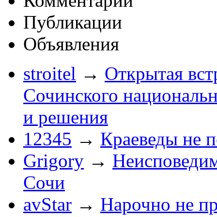
Комментарии
Публикации
Объявления
stroitel
→
Открытая вст
Сочинского национальн
и решения
12345
→
Краеведы не 
Grigory
→
Неисповеди
Сочи
avStar
→
Нарочно не п