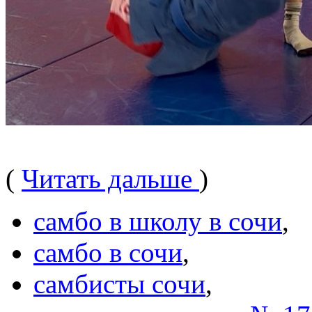
(
Читать дальше
)
самбо в школу в сочи
,
самбо в сочи
,
самбисты сочи
,