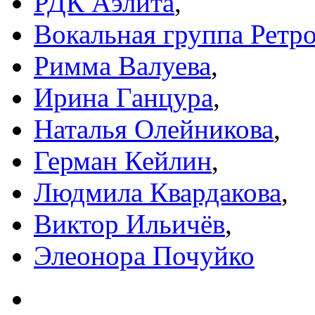
РДК Аэлита
,
Вокальная группа Ретр
Римма Валуева
,
Ирина Ганцура
,
Наталья Олейникова
,
Герман Кейлин
,
Людмила Квардакова
,
Виктор Ильичёв
,
Элеонора Почуйко