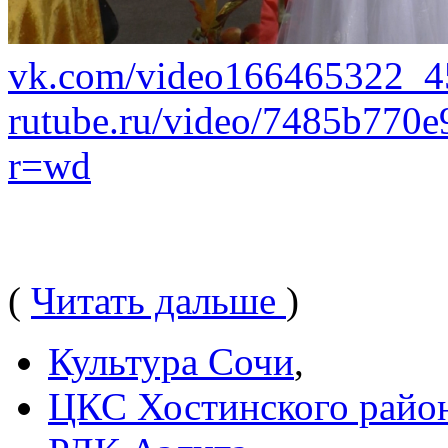
vk.com/video166465322_
rutube.ru/video/7485b770
r=wd
(
Читать дальше
)
Культура Сочи
,
ЦКС Хостинского райо