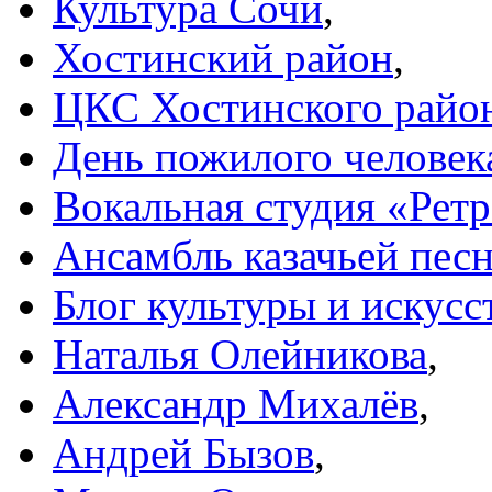
Культура Сочи
,
Хостинский район
,
ЦКС Хостинского райо
День пожилого человек
Вокальная студия «Рет
Ансамбль казачьей пес
Блог культуры и искусс
Наталья Олейникова
,
Александр Михалёв
,
Андрей Бызов
,