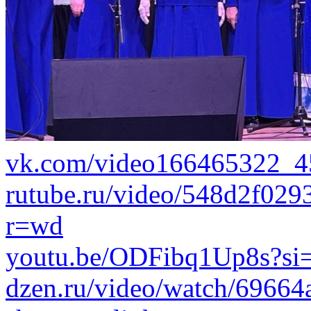
vk.com/video166465322_
rutube.ru/video/548d2f02
r=wd
youtu.be/ODFibq1Up8s?s
dzen.ru/video/watch/6966