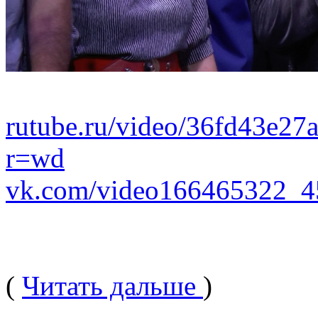
rutube.ru/video/36fd43e2
r=wd
vk.com/video166465322_
(
Читать дальше
)