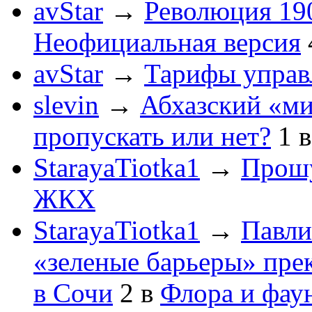
avStar
→
Революция 190
Неофициальная версия
avStar
→
Тарифы упра
slevin
→
Абхазский «ми
пропускать или нет?
1
StarayaTiotka1
→
Прошу
ЖКХ
StarayaTiotka1
→
Павли
«зеленые барьеры» пре
в Сочи
2
в
Флора и фау