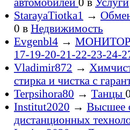
автомобилей
0
в
Услуги
StarayaTiotka1
→
Обмен
0
в
Недвижимость
Evgenbl4
→
МОНИТОРЫ 
17-19-20-21-22-23-24-
Vladimir872
→
Химчист
стирка и чистка с гаран
Terpsihora80
→
Танцы
Institut2020
→
Высшее 
дистанционных технол