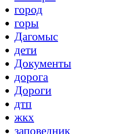
город
горы
Дагомыс
дети
Документы
дорога
Дороги
дтп
жкх
заповедник