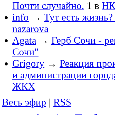
Почти случайно.
1
в
НК
info
→
Тут есть жизнь?
nazarova
Agata
→
Герб Сочи - р
Сочи"
Grigory
→
Реакция про
и администрации город
ЖКХ
Весь эфир
|
RSS