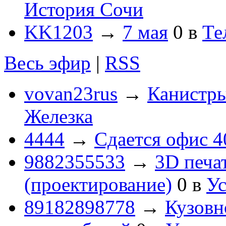
История Сочи
KK1203
→
7 мая
0
в
Те
Весь эфир
|
RSS
vovan23rus
→
Канистры
Железка
4444
→
Сдается офис 4
9882355533
→
3D печа
(проектирование)
0
в
Ус
89182898778
→
Кузовн