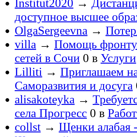
Institut2020
→
Дистанц
доступное высшее обра
OlgaSergeevna
→
Потеря
villa
→
Помощь фронту
сетей в Сочи
0
в
Услуги
Lilliti
→
Приглашаем на
Саморазвития и досуга
alisakoteyka
→
Требует
села Прогресс
0
в
Работ
collst
→
Щенки алабая -