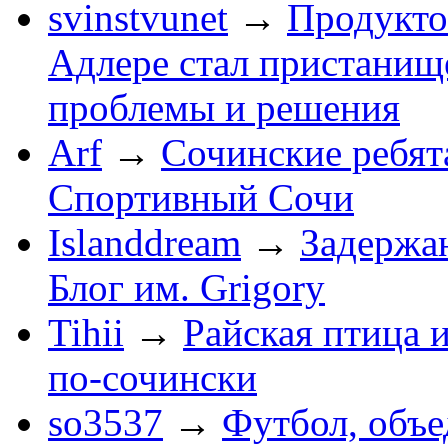
svinstvunet
→
Продукто
Адлере стал пристанище
проблемы и решения
Arf
→
Сочинские ребят
Спортивный Сочи
Islanddream
→
Задержа
Блог им. Grigory
Tihii
→
Райская птица 
по-cочински
so3537
→
Футбол, объ