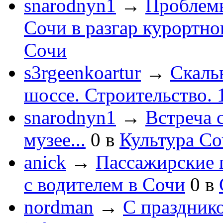
snarodnyn1
→
Проблемы
Сочи в разгар курортног
Сочи
s3rgeenkoartur
→
Скаль
шоссе. Строительство. 
snarodnyn1
→
Встреча 
музее...
0
в
Культура С
anick
→
Пассажирские п
с водителем в Сочи
0
в
nordman
→
С праздник