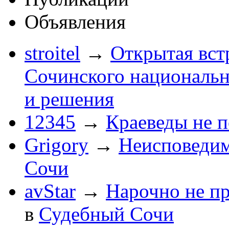
Объявления
stroitel
→
Открытая вст
Сочинского национальн
и решения
12345
→
Краеведы не 
Grigory
→
Неисповеди
Сочи
avStar
→
Нарочно не п
в
Судебный Сочи