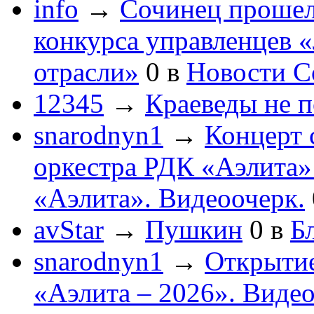
info
→
Сочинец прошел
конкурса управленцев 
отрасли»
0
в
Новости С
12345
→
Краеведы не 
snarodnyn1
→
Концерт 
оркестра РДК «Аэлита
«Аэлита». Видеоочерк.
avStar
→
Пушкин
0
в
Бл
snarodnyn1
→
Открытие
«Аэлита – 2026». Видео