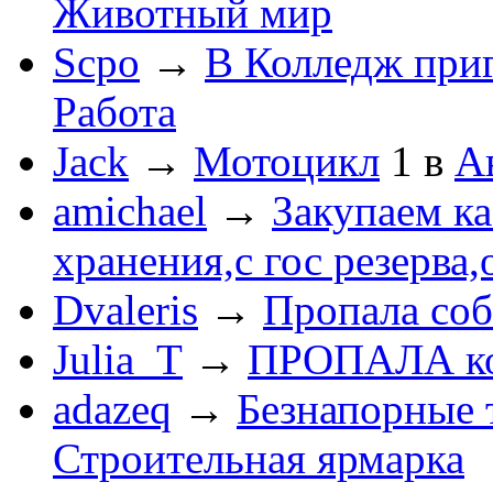
Животный мир
Scpo
→
В Колледж при
Работа
Jack
→
Мотоцикл
1
в
А
amichael
→
Закупаем к
хранения,с гос резерва,
Dvaleris
→
Пропала соб
Julia_T
→
ПРОПАЛА к
adazeq
→
Безнапорные 
Строительная ярмарка