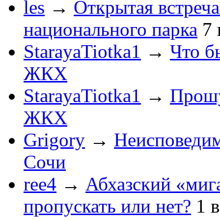
les
→
Открытая встреча
национального парка
7
StarayaTiotka1
→
Что б
ЖКХ
StarayaTiotka1
→
Прошу
ЖКХ
Grigory
→
Неисповеди
Сочи
ree4
→
Абхазский «мига
пропускать или нет?
1