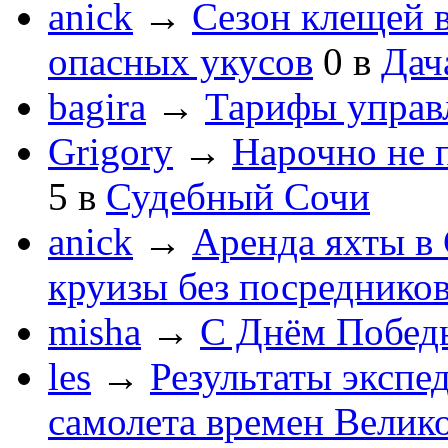
anick
→
Сезон клещей в
опасных укусов
0
в
Дач
bagira
→
Тарифы управ
Grigory
→
Нарочно не 
5
в
Судебный Сочи
anick
→
Аренда яхты в 
круизы без посреднико
misha
→
С Днём Побед
les
→
Результаты экспе
самолета времен Велик