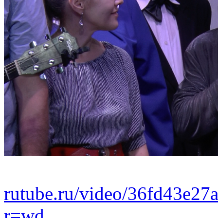
rutube.ru/video/36fd43e2
r=wd