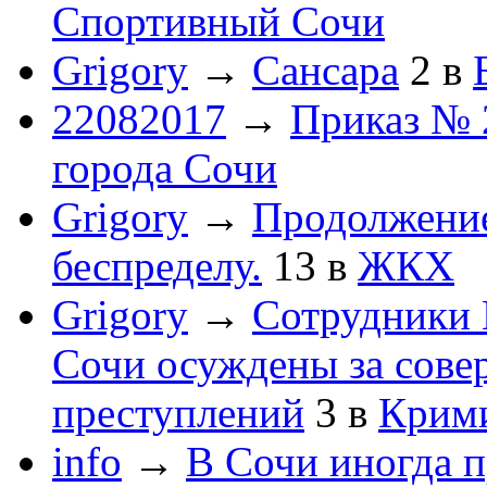
Спортивный Сочи
Grigory
→
Сансара
2
в
22082017
→
Приказ № 
города Сочи
Grigory
→
Продолжени
беспределу.
13
в
ЖКХ
Grigory
→
Сотрудники 
Сочи осуждены за сов
преступлений
3
в
Крим
info
→
В Сочи иногда п