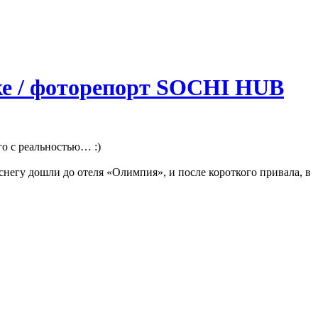
нке / фоторепорт SOCHI HUB
го с реальностью… :)
 снегу дошли до отеля «Олимпия», и после короткого привала, в