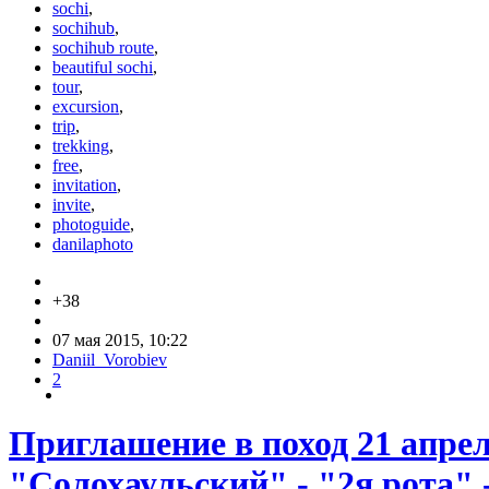
sochi
,
sochihub
,
sochihub route
,
beautiful sochi
,
tour
,
excursion
,
trip
,
trekking
,
free
,
invitation
,
invite
,
photoguide
,
danilaphoto
+38
07 мая 2015, 10:22
Daniil_Vorobiev
2
Приглашение в поход 21 апрел
"Солохаульский" - "2я рота" 