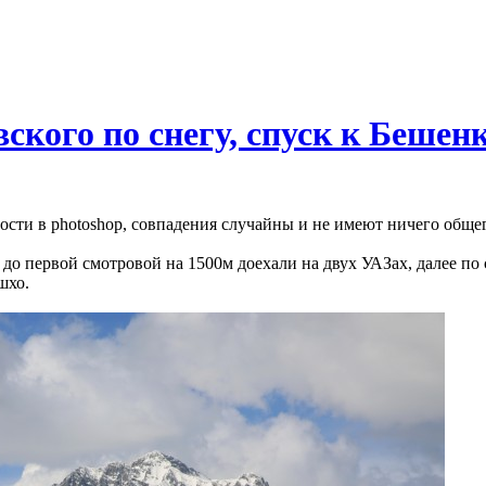
вского по снегу, спуск к Беше
ности в photoshop, совпадения случайны и не имеют ничего обще
, до первой смотровой на 1500м доехали на двух УАЗах, далее по
шхо.