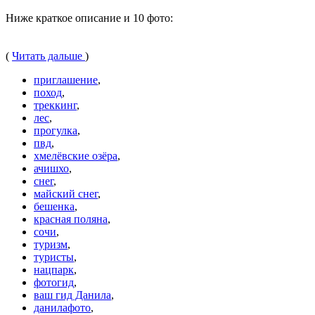
Ниже краткое описание и 10 фото:
(
Читать дальше
)
приглашение
,
поход
,
треккинг
,
лес
,
прогулка
,
пвд
,
хмелёвские озёра
,
ачишхо
,
снег
,
майский снег
,
бешенка
,
красная поляна
,
сочи
,
туризм
,
туристы
,
нацпарк
,
фотогид
,
ваш гид Данила
,
данилафото
,