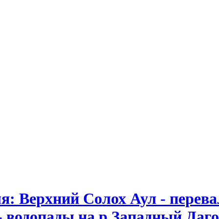
я: Верхний Солох Аул - перева
- водопады на р.Западный Даго