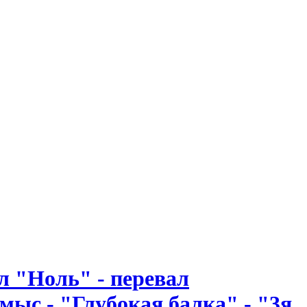
л "Ноль" - перевал
мыс - "Глубокая балка" - "3я