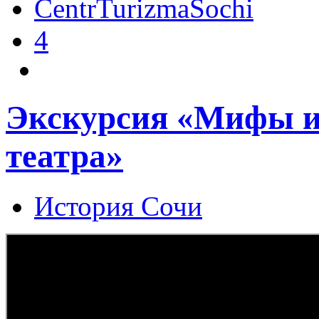
CentrTurizmaSochi
4
Экскурсия «Мифы и
театра»
История Сочи