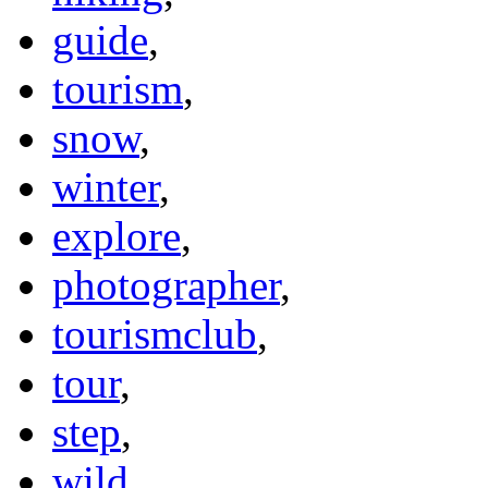
guide
,
tourism
,
snow
,
winter
,
explore
,
photographer
,
tourismclub
,
tour
,
step
,
wild
,