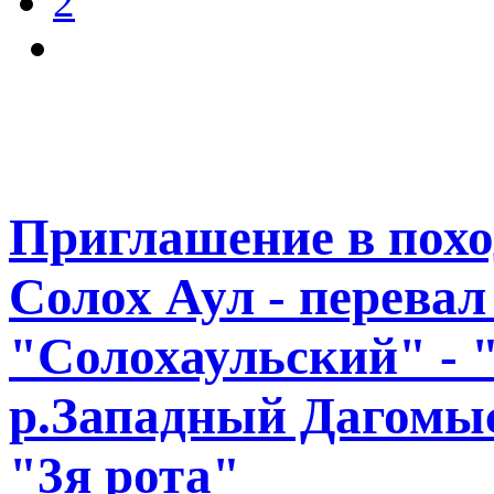
2
Приглашение в похо
Солох Аул - перевал
"Солохаульский" - "
р.Западный Дагомыс
"3я рота"