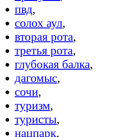
пвд
,
солох аул
,
вторая рота
,
третья рота
,
глубокая балка
,
дагомыс
,
сочи
,
туризм
,
туристы
,
нацпарк
,