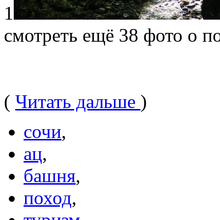
1
смотреть ещё 38 фото о по
(
Читать дальше
)
сочи
,
ац
,
башня
,
поход
,
туризм
,