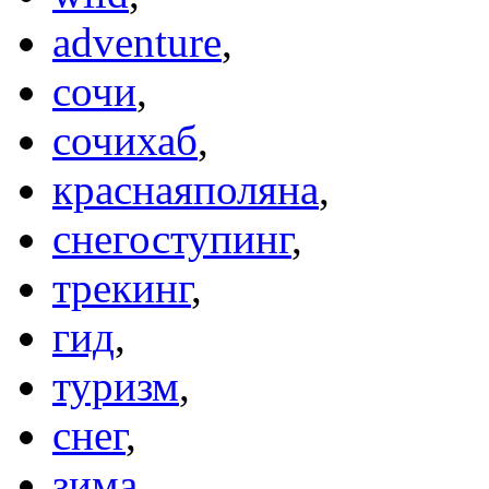
adventure
,
сочи
,
сочихаб
,
краснаяполяна
,
снегоступинг
,
трекинг
,
гид
,
туризм
,
снег
,
зима
,