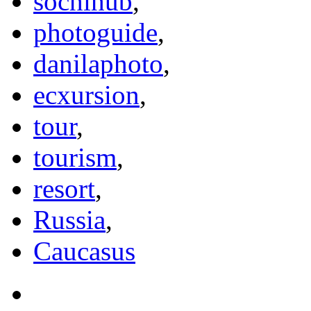
sochihub
,
photoguide
,
danilaphoto
,
ecxursion
,
tour
,
tourism
,
resort
,
Russia
,
Caucasus