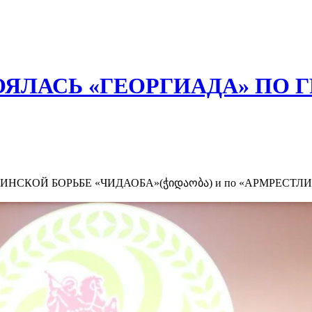
ТОЯЛАСЬ «ГЕОРГИАДА» ПО 
КОЙ БОРЬБЕ «ЧИДАОБА»(ჭიდაობა) и по «АРМРЕСТЛИНГУ» в