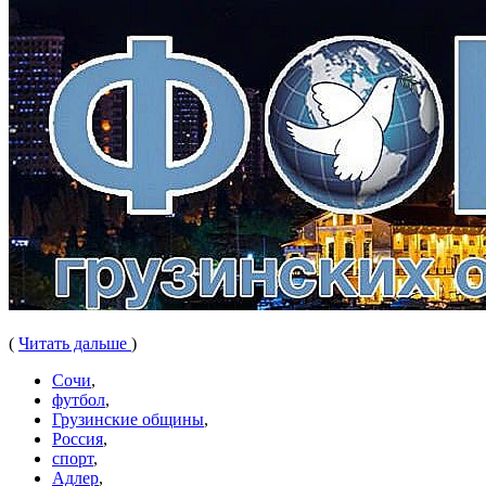
(
Читать дальше
)
Сочи
,
футбол
,
Грузинские общины
,
Россия
,
спорт
,
Адлер
,