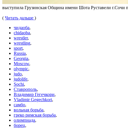
выступила Грузинская Община имени Шота Руставели г.Сочи п
(
Читать дальше
)
чидаоба
,
chidaoba
,
wrestler
,
wrestling
,
sport
,
Russia
,
Georgia
,
Moscow
,
olympic
,
judo
,
judolife
,
Sochi
,
Ставрополь
,
Владимир Гегечкори
,
Vladimir Gegechkori
,
самбо
,
вольная борьба
,
греко римская борьба
,
олимпиада
,
борец
,