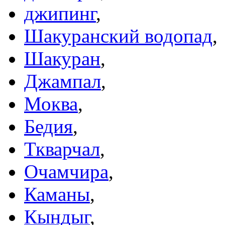
джипинг
,
Шакуранский водопад
,
Шакуран
,
Джампал
,
Моква
,
Бедия
,
Ткварчал
,
Очамчира
,
Каманы
,
Кындыг
,