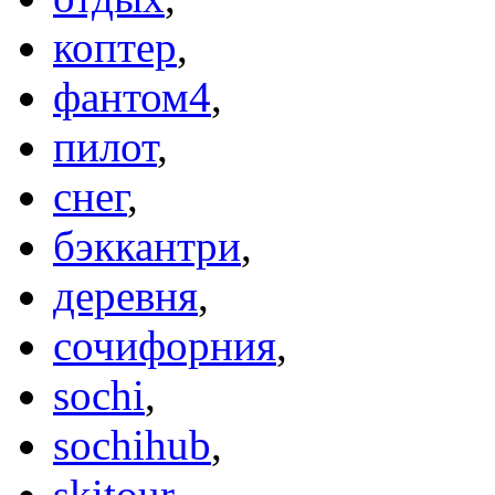
коптер
,
фантом4
,
пилот
,
снег
,
бэккантри
,
деревня
,
сочифорния
,
sochi
,
sochihub
,
skitour
,