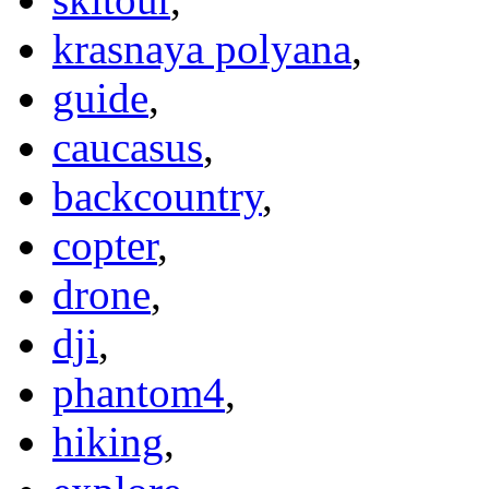
krasnaya polyana
,
guide
,
caucasus
,
backcountry
,
copter
,
drone
,
dji
,
phantom4
,
hiking
,