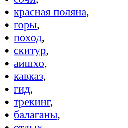
красная поляна
,
горы
,
поход
,
скитур
,
аишхо
,
кавказ
,
гид
,
трекинг
,
балаганы
,
отдых
,