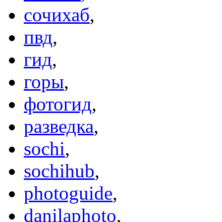
сочихаб
,
пвд
,
гид
,
горы
,
фотогид
,
разведка
,
sochi
,
sochihub
,
photoguide
,
danilaphoto
,