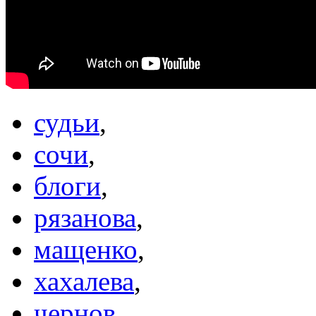
судьи
,
сочи
,
блоги
,
рязанова
,
мащенко
,
хахалева
,
чернов
,