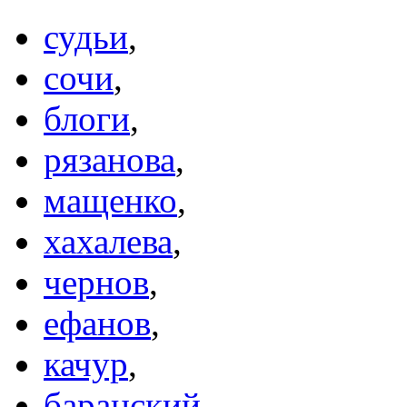
судьи
,
сочи
,
блоги
,
рязанова
,
мащенко
,
хахалева
,
чернов
,
ефанов
,
качур
,
баранский
,