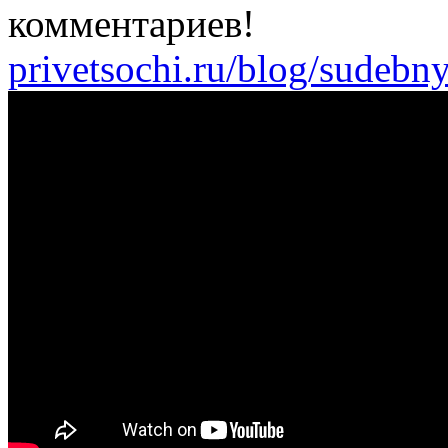
комментариев!
privetsochi.ru/blog/sudebn