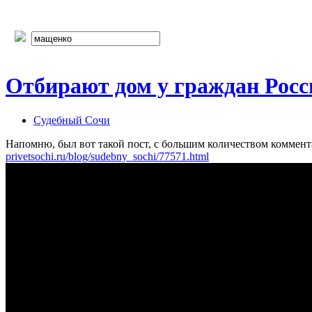
Отбирают дом у граждан Росси
Судебный Сочи
Напомню, был вот такой пост, с большим количеством коммент
privetsochi.ru/blog/sudebny_sochi/77571.html