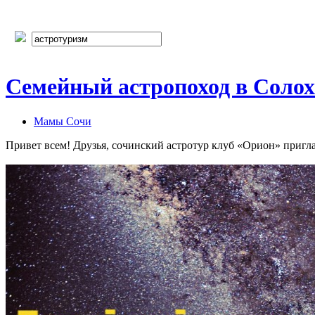
Семейный астропоход в Солох
Мамы Сочи
Привет всем! Друзья, сочинский астротур клуб «Орион» пригл