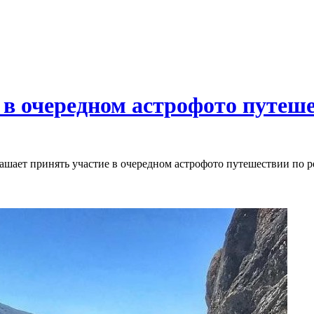
в очередном астрофото путеш
лашает принять участие в очередном астрофото путешествии по 