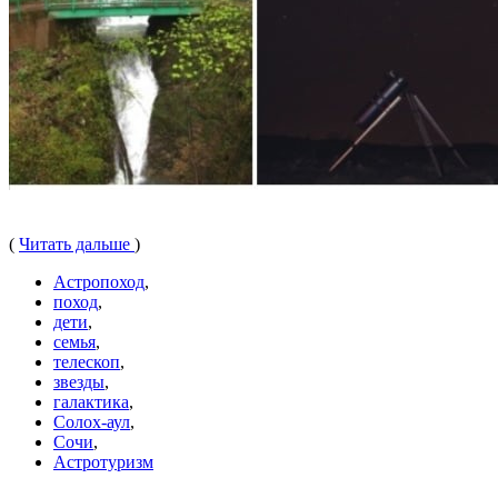
(
Читать дальше
)
Астропоход
,
поход
,
дети
,
семья
,
телескоп
,
звезды
,
галактика
,
Солох-аул
,
Сочи
,
Астротуризм