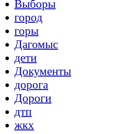
Выборы
город
горы
Дагомыс
дети
Документы
дорога
Дороги
дтп
жкх