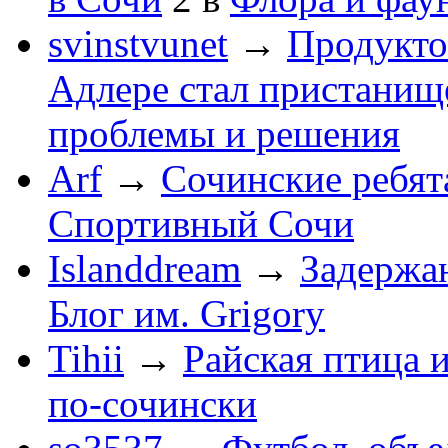
svinstvunet
→
Продукто
Адлере стал пристанище
проблемы и решения
Arf
→
Сочинские ребят
Спортивный Сочи
Islanddream
→
Задержа
Блог им. Grigory
Tihii
→
Райская птица 
по-cочински