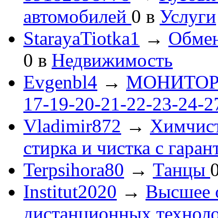
автомобилей
0
в
Услуги
StarayaTiotka1
→
Обмен
0
в
Недвижимость
Evgenbl4
→
МОНИТОРЫ 
17-19-20-21-22-23-24-
Vladimir872
→
Химчист
стирка и чистка с гаран
Terpsihora80
→
Танцы
Institut2020
→
Высшее 
дистанционных технол