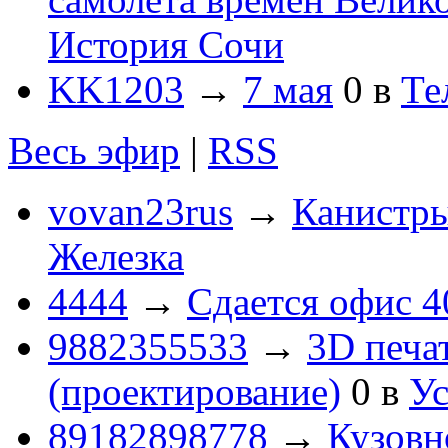
История Сочи
KK1203
→
7 мая
0
в
Те
Весь эфир
|
RSS
vovan23rus
→
Канистры
Железка
4444
→
Сдается офис 4
9882355533
→
3D печа
(проектирование)
0
в
Ус
89182898778
→
Кузовн