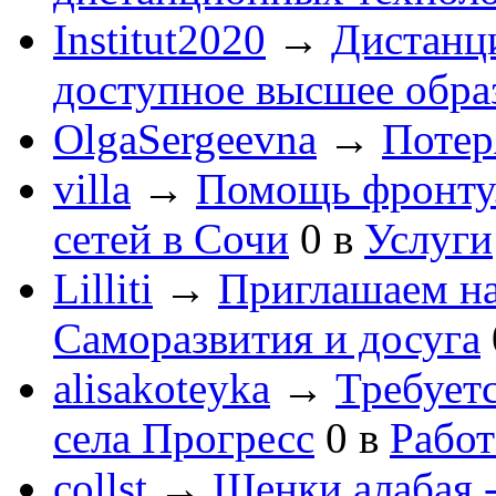
Institut2020
→
Дистанц
доступное высшее обра
OlgaSergeevna
→
Потеря
villa
→
Помощь фронту
сетей в Сочи
0
в
Услуги
Lilliti
→
Приглашаем на
Саморазвития и досуга
alisakoteyka
→
Требует
села Прогресс
0
в
Работ
collst
→
Щенки алабая -