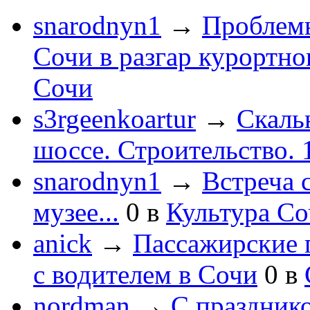
snarodnyn1
→
Проблемы
Сочи в разгар курортног
Сочи
s3rgeenkoartur
→
Скаль
шоссе. Строительство. 
snarodnyn1
→
Встреча 
музее...
0
в
Культура С
anick
→
Пассажирские п
с водителем в Сочи
0
в
nordman
→
С праздник