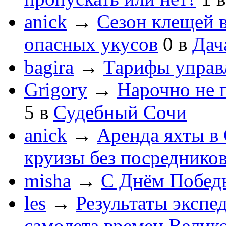
anick
→
Сезон клещей в
опасных укусов
0
в
Дач
bagira
→
Тарифы управ
Grigory
→
Нарочно не 
5
в
Судебный Сочи
anick
→
Аренда яхты в 
круизы без посреднико
misha
→
С Днём Побед
les
→
Результаты экспе
самолета времен Велик