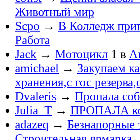
Животный мир
Scpo
→
В Колледж при
Работа
Jack
→
Мотоцикл
1
в
А
amichael
→
Закупаем к
хранения,с гос резерва,
Dvaleris
→
Пропала соб
Julia_T
→
ПРОПАЛА к
adazeq
→
Безнапорные 
Строительная ярмарка