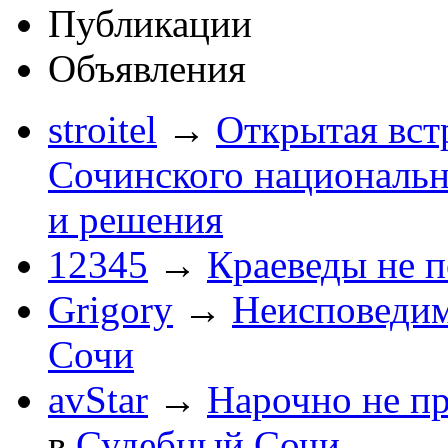
Публикации
Объявления
stroitel
→
Открытая вст
Сочинского национальн
и решения
12345
→
Краеведы не 
Grigory
→
Неисповеди
Сочи
avStar
→
Нарочно не п
в
Судебный Сочи