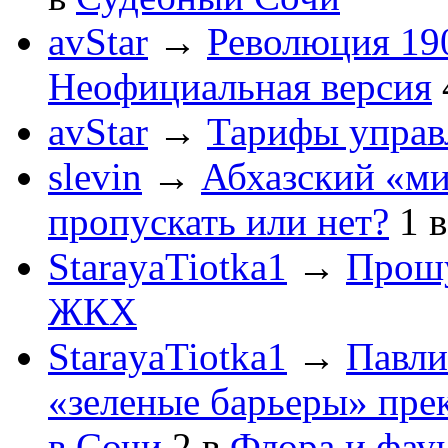
avStar
→
Революция 190
Неофициальная версия
avStar
→
Тарифы упра
slevin
→
Абхазский «ми
пропускать или нет?
1
StarayaTiotka1
→
Прошу
ЖКХ
StarayaTiotka1
→
Павли
«зеленые барьеры» пре
в Сочи
2
в
Флора и фау