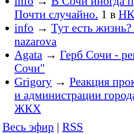
info
→
В Сочи иногда п
Почти случайно.
1
в
НК
info
→
Тут есть жизнь?
nazarova
Agata
→
Герб Сочи - р
Сочи"
Grigory
→
Реакция про
и администрации город
ЖКХ
Весь эфир
|
RSS