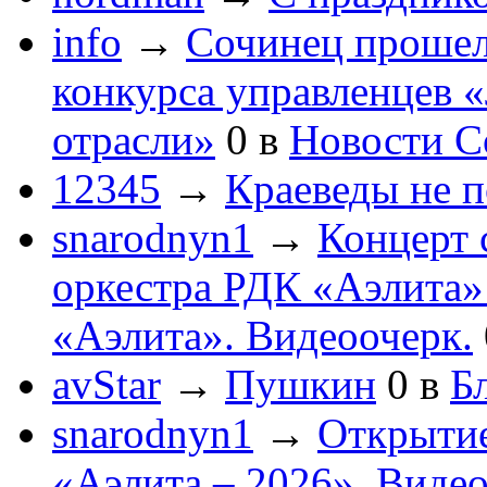
info
→
Сочинец прошел
конкурса управленцев 
отрасли»
0
в
Новости С
12345
→
Краеведы не 
snarodnyn1
→
Концерт 
оркестра РДК «Аэлита
«Аэлита». Видеоочерк.
avStar
→
Пушкин
0
в
Бл
snarodnyn1
→
Открытие
«Аэлита – 2026». Видео