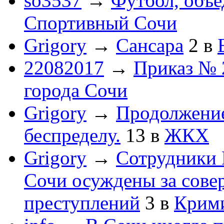
so3537
→
Футбол, объ
Спортивный Сочи
Grigory
→
Сансара
2
в
22082017
→
Приказ № 
города Сочи
Grigory
→
Продолжени
беспределу.
13
в
ЖКХ
Grigory
→
Сотрудники 
Сочи осуждены за сов
преступлений
3
в
Крим