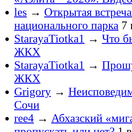
les
→
Открытая встреча
национального парка
7
StarayaTiotka1
→
Что б
ЖКХ
StarayaTiotka1
→
Прошу
ЖКХ
Grigory
→
Неисповеди
Сочи
ree4
→
Абхазский «мига
пропускать или нет?
1