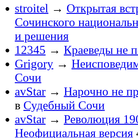
stroitel
→
Открытая вст
Сочинского национальн
и решения
12345
→
Краеведы не 
Grigory
→
Неисповеди
Сочи
avStar
→
Нарочно не п
в
Судебный Сочи
avStar
→
Революция 190
Неофициальная версия