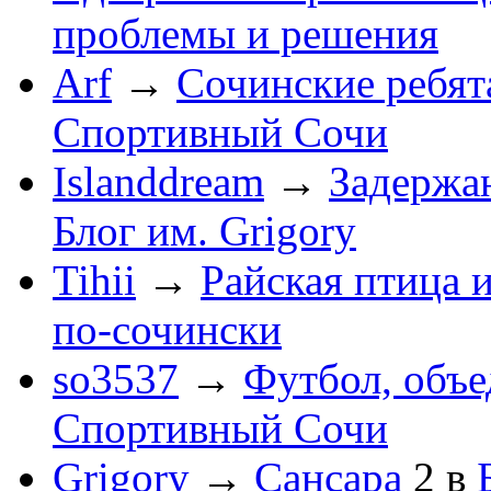
проблемы и решения
Arf
→
Сочинские ребят
Спортивный Сочи
Islanddream
→
Задержа
Блог им. Grigory
Tihii
→
Райская птица 
по-cочински
so3537
→
Футбол, объ
Спортивный Сочи
Grigory
→
Сансара
2
в