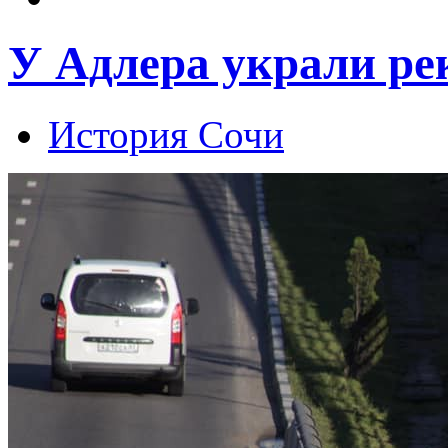
У Адлера украли ре
История Сочи