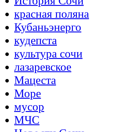
История Сочи
красная поляна
Кубаньэнерго
кудепста
культура сочи
лазаревское
Мацеста
Море
мусор
МЧС