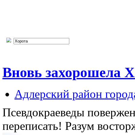
Вновь захорошела Х
Адлерский район город
Псевдокраеведы повержен
переписать! Разум востор