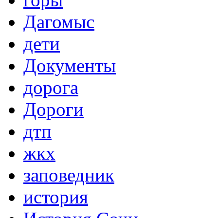
Дагомыс
дети
Документы
дорога
Дороги
дтп
жкх
заповедник
история