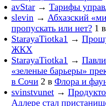
avStar
→
Тарифы упра
slevin
→
Абхазский «ми
пропускать или нет?
1
StarayaTiotka1
→
Прошу
ЖКХ
StarayaTiotka1
→
Павли
«зеленые барьеры» пре
в Сочи
2
в
Флора и фау
svinstvunet
→
Продукто
Адлере стал пристанище