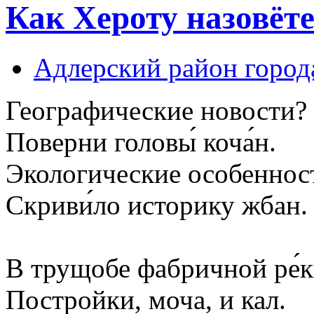
Как Хероту назовёт
Адлерский район город
Географические новости?
Поверни головы́ коча́н.
Экологические особеннос
Скриви́ло историку жбан.
В трущобе фабричной ре́
Постройки, моча, и кал.