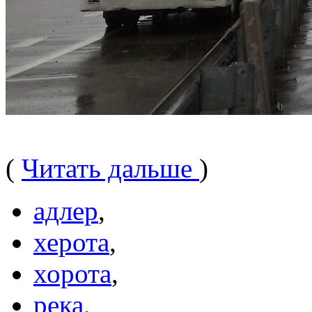
(
Читать дальше
)
адлер
,
херота
,
хорота
,
река
,