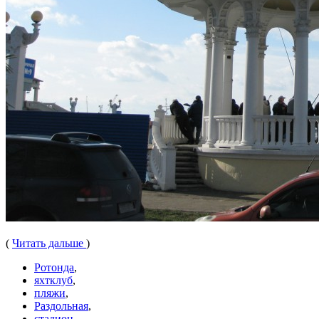
(
Читать дальше
)
Ротонда
,
яхтклуб
,
пляжи
,
Раздольная
,
стадион
,