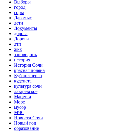
Выборы
город
горы
Дагомыс
дети
Документы
дорога
Дороги
дтп
жкх
заповедник
история
История Сочи
красная поляна
Кубаньэнерго
кудепста
культура сочи
лазаревское
Мацеста
Море
мусор
МЧС
Новости Сочи
Новый год
образование