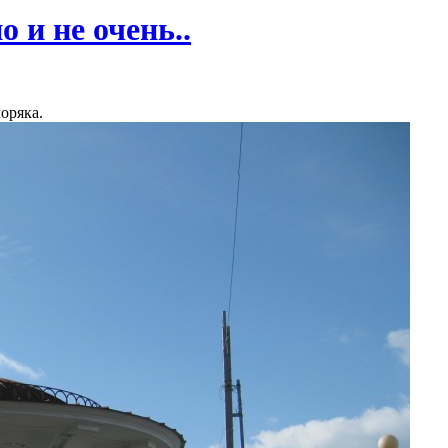
о и не очень..
моряка.