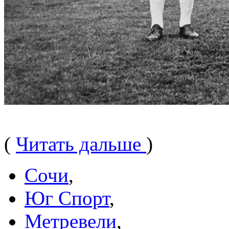
(
Читать дальше
)
Сочи
,
Юг Спорт
,
Метревели
,