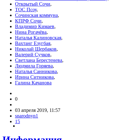
Открытый Сочи
,
ТОС Псоу
,
Сочинская коммуна
,
КПРФ Сочи
,
Владимир Кимаев
,
Нина Рогачёва
,
Наталья Калиновская
,
Вахтанг Езугбая
,
Николай Щербаков
,
Валерий Сучков
,
Светлана Берестенева
,
Людмила Горяева
,
Наталья Санникова
,
Ирина Ситникова
,
Галина Качанова
0
03 апреля 2019, 11:57
snarodnyn1
15
Информация