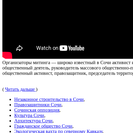
Организаторы митинга — широко известный в Сочи активист 
общественный деятель, руководитель массового общественно
общественный активист, правозащитник, председатель террито
(
Читать дальше
)
Незаконное строительство в Сочи
,
Правозащитники Сочи
,
Сочинская оппозиция
,
Культура Сочи
,
Архитектура Сочи
,
Гражданское общество Сочи
,
Экологическая вахта по северному Кавказу
,