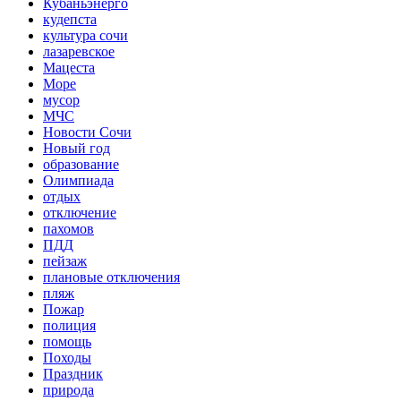
Кубаньэнерго
кудепста
культура сочи
лазаревское
Мацеста
Море
мусор
МЧС
Новости Сочи
Новый год
образование
Олимпиада
отдых
отключение
пахомов
ПДД
пейзаж
плановые отключения
пляж
Пожар
полиция
помощь
Походы
Праздник
природа