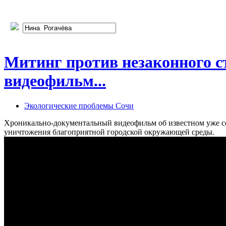
Митинг против незаконного ст
видеофильм...
Экологические проблемы Сочи
Хроникально-документальный видеофильм об известном уже се
уничтожения благоприятной городской окружающей среды.