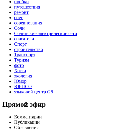
пробки
путешествия
ремонт
снег
соревнования
Сочи
Сочинские электрические сети
спасатели
Спорт
строительство
Транспорт
Туризм
фото
Хоста
экология
Юмор
ЮРПСО
языковой центр G8
Прямой эфир
Комментарии
Публикации
Объявления