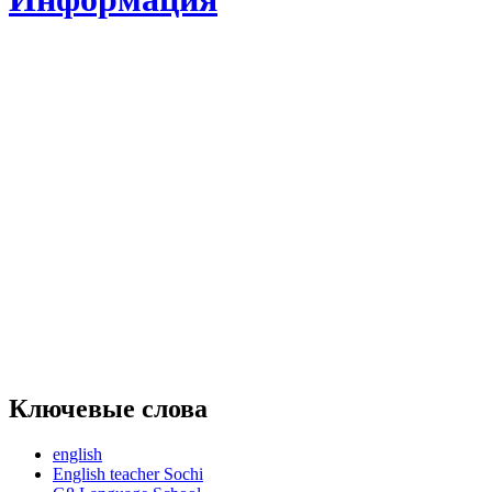
Ключевые слова
english
English teacher Sochi