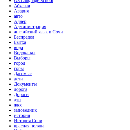
G8 Language School
Абхазия
Авария
авто
Адлер
Администрация
английский язык в Сочи
Беспредел
Бытха
вода
Водоканал
Выборы
город
горы
Дагомыс
дети
Документы
дорога
Дороги
дтп
жкх
заповедник
история
История Сочи
красная поляна