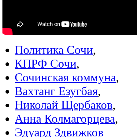
Политика Сочи
,
КПРФ Сочи
,
Сочинская коммуна
,
Вахтанг Езугбая
,
Николай Щербаков
,
Анна Колмагорцева
,
Эдуард Здвижков