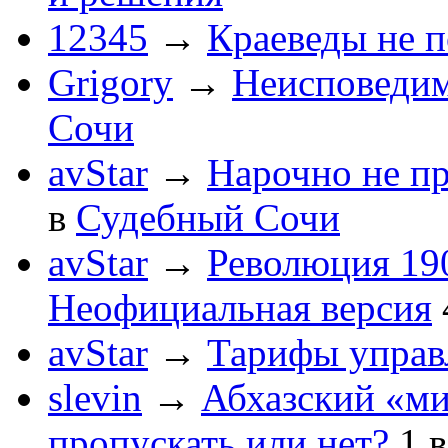
12345
→
Краеведы не 
Grigory
→
Неисповеди
Сочи
avStar
→
Нарочно не п
в
Судебный Сочи
avStar
→
Революция 190
Неофициальная версия
avStar
→
Тарифы упра
slevin
→
Абхазский «ми
пропускать или нет?
1