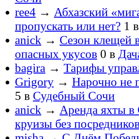
ree4
→
Абхазский «мига
пропускать или нет?
1
anick
→
Сезон клещей в
опасных укусов
0
в
Дач
bagira
→
Тарифы управ
Grigory
→
Нарочно не 
5
в
Судебный Сочи
anick
→
Аренда яхты в 
круизы без посреднико
misha
→
С Днём Побед