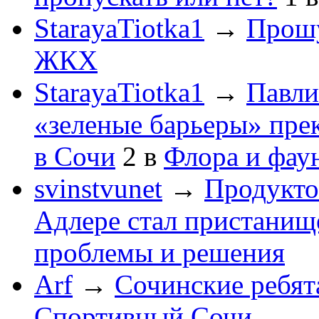
StarayaTiotka1
→
Прошу
ЖКХ
StarayaTiotka1
→
Павли
«зеленые барьеры» пре
в Сочи
2
в
Флора и фау
svinstvunet
→
Продукто
Адлере стал пристанище
проблемы и решения
Arf
→
Сочинские ребят
Спортивный Сочи