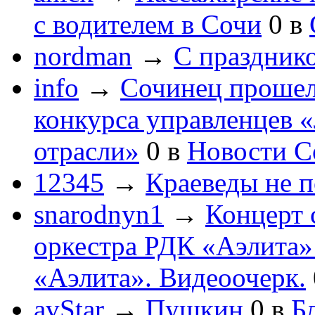
с водителем в Сочи
0
в
nordman
→
С праздник
info
→
Сочинец прошел
конкурса управленцев 
отрасли»
0
в
Новости С
12345
→
Краеведы не 
snarodnyn1
→
Концерт 
оркестра РДК «Аэлита
«Аэлита». Видеоочерк.
avStar
→
Пушкин
0
в
Бл