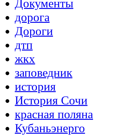
Документы
дорога
Дороги
дтп
жкх
заповедник
история
История Сочи
красная поляна
Кубаньэнерго