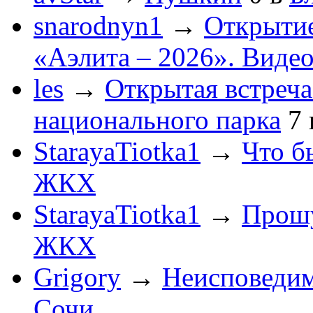
snarodnyn1
→
Открытие
«Аэлита – 2026». Видео
les
→
Открытая встреча
национального парка
7
StarayaTiotka1
→
Что б
ЖКХ
StarayaTiotka1
→
Прошу
ЖКХ
Grigory
→
Неисповеди
Сочи