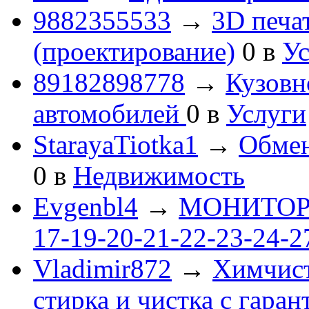
9882355533
→
3D печа
(проектирование)
0
в
Ус
89182898778
→
Кузовн
автомобилей
0
в
Услуги
StarayaTiotka1
→
Обмен
0
в
Недвижимость
Evgenbl4
→
МОНИТОРЫ 
17-19-20-21-22-23-24-
Vladimir872
→
Химчист
стирка и чистка с гаран