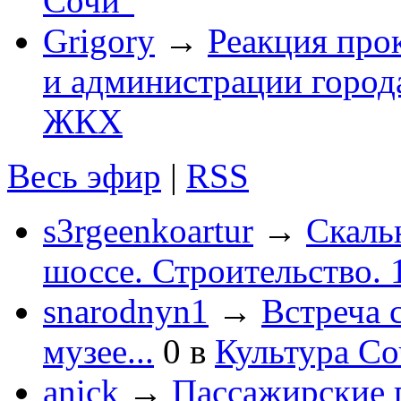
Сочи"
Grigory
→
Реакция про
и администрации город
ЖКХ
Весь эфир
|
RSS
s3rgeenkoartur
→
Скаль
шоссе. Строительство. 
snarodnyn1
→
Встреча 
музее...
0
в
Культура С
anick
→
Пассажирские п