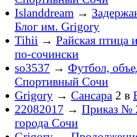
Islanddream
→
Задержа
Блог им. Grigory
Tihii
→
Райская птица 
по-cочински
so3537
→
Футбол, объ
Спортивный Сочи
Grigory
→
Сансара
2
в
22082017
→
Приказ № 
города Сочи
Grigory
→
Продолжени