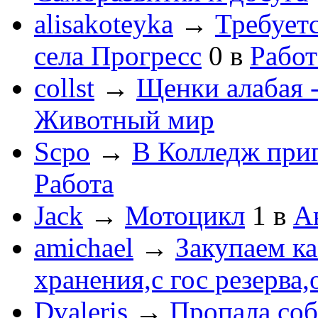
alisakoteyka
→
Требует
села Прогресс
0
в
Работ
collst
→
Щенки алабая -
Животный мир
Scpo
→
В Колледж при
Работа
Jack
→
Мотоцикл
1
в
А
amichael
→
Закупаем к
хранения,с гос резерва,
Dvaleris
→
Пропала соб