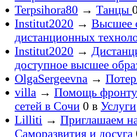
Terpsihora80
→
Танцы
Institut2020
→
Высшее 
дистанционных технол
Institut2020
→
Дистанц
доступное высшее обра
OlgaSergeevna
→
Потеря
villa
→
Помощь фронту
сетей в Сочи
0
в
Услуги
Lilliti
→
Приглашаем на
Саморазвития и досуга