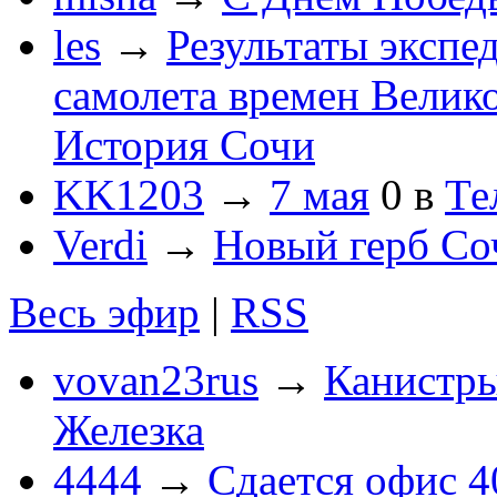
les
→
Результаты экспе
самолета времен Велик
История Сочи
KK1203
→
7 мая
0
в
Те
Verdi
→
Новый герб Со
Весь эфир
|
RSS
vovan23rus
→
Канистры
Железка
4444
→
Сдается офис 4