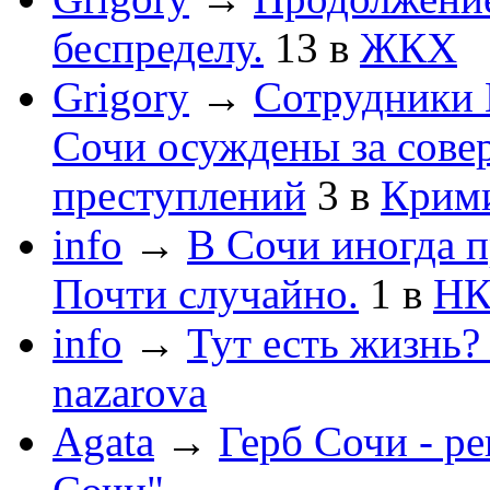
беспределу.
13
в
ЖКХ
Grigory
→
Сотрудники 
Сочи осуждены за сов
преступлений
3
в
Крим
info
→
В Сочи иногда п
Почти случайно.
1
в
НК
info
→
Тут есть жизнь?
nazarova
Agata
→
Герб Сочи - р