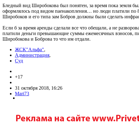
Бледный вид Широбокова был понятен, за время пока земля была 
оформлялось под видом паенакопления… но люди платили по 8
Широбоков и его типа зам Бобров должны были сделать инфрас
Если б за время аренды сделали все что обещали, а не развор
платили деньги превышающие суммы ежемесячных взносов, пишит
Широбокова и Боброва то что им отдали.
ЖСК"Альфа"
,
Администрация
,
Суд
+17
31 октября 2018, 16:26
Mari73