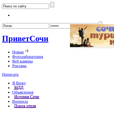
Забыл
Привет
Сочи
+2
Новые
Фотолаборатория
Веб камеры
Реклама
Написать
Я Вижу
МДД
Объявления
История Сочи
Вопросы
Поиск отеля