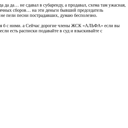
а да да… не сдавал в субаренду, а продавал, схема там ужасная,
сячных сборов… на эти деньги бывший председатель
 не пели песни пострадавших, думаю бесполезно.
ился б с ними. а Сейчас дорогие члены ЖСК «АЛЬФА» если вы
сли есть расписки подавайте в суд и взыскивайте с