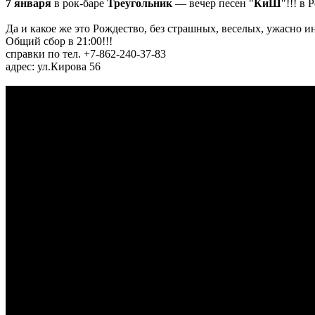
7 января
в рок-баре
Треугольник
— вечер песен "
КиШ
"!!! в
Да и какое же это Рождество, без страшных, веселых, ужасно 
Общий сбор в 21:00!!!
справки по тел. +7-862-240-37-83
адрес: ул.Кирова 56