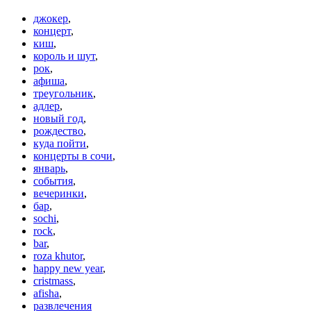
джокер
,
концерт
,
киш
,
король и шут
,
рок
,
афиша
,
треугольник
,
адлер
,
новый год
,
рождество
,
куда пойти
,
концерты в сочи
,
январь
,
события
,
вечеринки
,
бар
,
sochi
,
rock
,
bar
,
roza khutor
,
happy new year
,
cristmass
,
afisha
,
развлечения