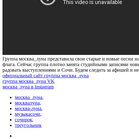
Группа москва_луна представила свои старые и новые песни н
флага. Сейчас группа плотно занята студийными записями новы
радовать выступлениями и Сочи. Будем следить за афишей и н
официальный сайт группы москва_луна
группа москва_луна VK
москва_луна в instagram
москва_луна
,
москвалуна
,
москва-луна
,
музыкасочи
,
сочирок
,
треугольник