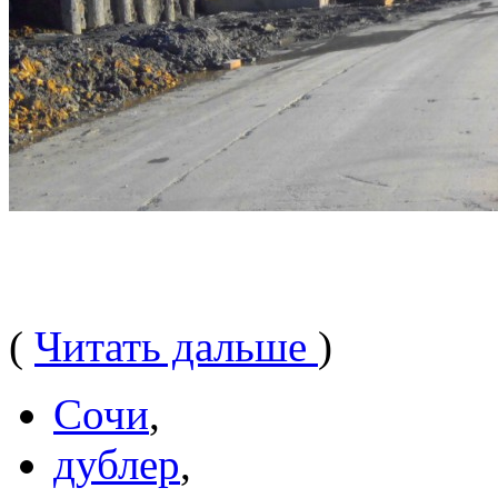
(
Читать дальше
)
Сочи
,
дублер
,