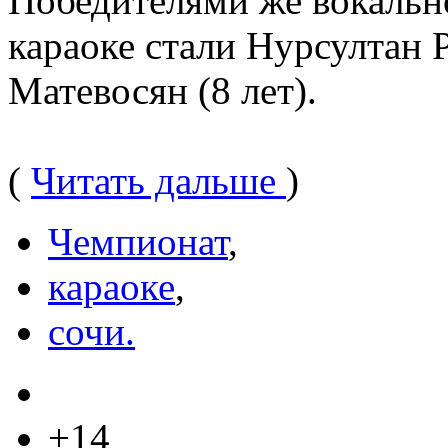
Победителями же вокальн
караоке стали Нурсултан 
Матевосян (8 лет).
(
Читать дальше
)
Чемпионат
,
караоке
,
сочи.
+14