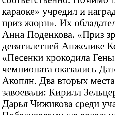
караоке» учредил и нагр
приз жюри». Их обладате
Анна Поденкова. «Приз з
девятилетней Анжелике Ко
«Песенки крокодила Гены
чемпионата оказались Да
Акопян. Два вторых места
завоевали: Кирилл Зельце
Дарья Чижикова среди учас