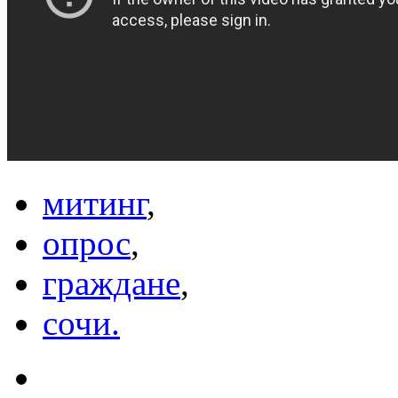
митинг
,
опрос
,
граждане
,
сочи.