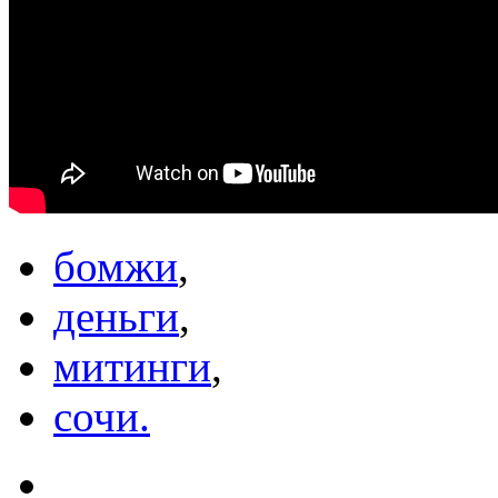
бомжи
,
деньги
,
митинги
,
сочи.