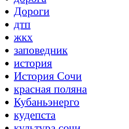
Дороги
дтп
жкх
заповедник
история
История Сочи
красная поляна
Кубаньэнерго
кудепста
культура сочи