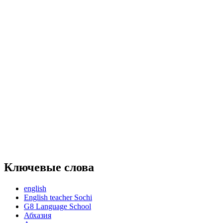
Ключевые слова
english
English teacher Sochi
G8 Language School
Абхазия