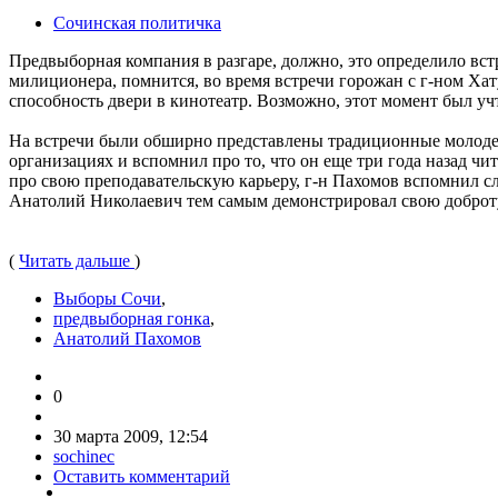
Сочинская политичка
Предвыборная компания в разгаре, должно, это определило вс
милиционера, помнится, во время встречи горожан с г-ном Хат
способность двери в кинотеатр. Возможно, этот момент был учт
На встречи были обширно представлены традиционные молоде
организациях и вспомнил про то, что он еще три года назад чи
про свою преподавательскую карьеру, г-н Пахомов вспомнил сл
Анатолий Николаевич тем самым демонстрировал свою доброту 
(
Читать дальше
)
Выборы Сочи
,
предвыборная гонка
,
Анатолий Пахомов
0
30 марта 2009, 12:54
sochinec
Оставить комментарий