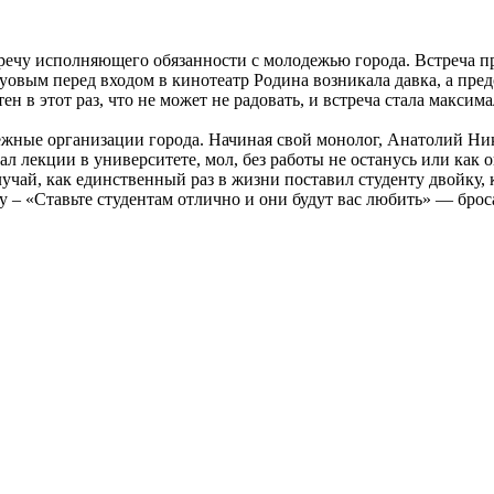
тречу исполняющего обязанности с молодежью города. Встреча пр
уовым перед входом в кинотеатр Родина возникала давка, а пре
ен в этот раз, что не может не радовать, и встреча стала макси
жные организации города. Начиная свой монолог, Анатолий Ни
тал лекции в университете, мол, без работы не останусь или как 
учай, как единственный раз в жизни поставил студенту двойку, 
– «Ставьте студентам отлично и они будут вас любить» — брос