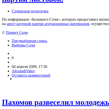
Сочинская политичка
По информации «Большого Сочи», которую предоставил муници
на
арест крупной партии агитационных материалов
, осуществл
©
Привет Сочи
Предвыборная гонка
,
Выборы Сочи
0
04 апреля 2009, 17:36
AlexandrValov
Оставить комментарий
Пахомов развеселил молодежь 