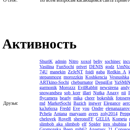
О себе:
по всем вопросам касающимся сайта ПриветСо
Активность
ShuriK
admin
Nitro
xoxol
beliy
sochinec
inc
Vasilina
FunSochi
privet
DENIS
godz
UmNic
74U
manekin
ZeJeNT
foidi
gaba
Redkin_A
k
stepanmozg
morozzkin
Koshkencia
Vesnushka
ARTkino-Sochi
cheburnator
DengiEst
YaSMi
garmonik
Morozzz
EvilRabbit
newsirena
andy
snowandsea
sob_korr
illari
Nutka
Anaxy
nii
flycamera
bearly
mika
cheer
bokeshik
fotoser
Друзья:
md
MarketSochi
Bazich
ingwer
Elegance
aero
ka3u6oxa
Fredd
Eve
you
Ondre
elenanazarov
Pchela
Antana
maryaam
avers
zoly2014
Pepp
chelovek
RoveR
sheronoFF
GELIA
Kometa
slimbob_aka_slimbob
elf
Spider
iren_shubina
Gromozeka
Beep
mih62
Anastasy_21
Copaso