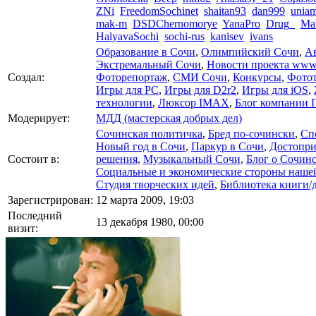
ZNi
FreedomSochinet
shaitan93
dan999
unia
mak-m
DSDChernomorye
YanaPro
Drug_
Ma
HalyavaSochi
sochi-rus
kanisev
ivans
Образование в Сочи
,
Олимпийский Сочи
,
А
Экстремальный Сочи
,
Новости проекта www.P
Создал:
Фоторепортаж
,
СМИ Сочи
,
Конкурсы
,
Фото
Игры для PC
,
Игры для D2r2
,
Игры для iOS
,
технологии
,
Люксор IMAX
,
Блог компании 
Модерирует:
МДД (мастерская добрых дел)
Сочинская политичка
,
Бред по-cочински
,
Сп
Новый год в Сочи
,
Паркур в Сочи
,
Достопри
Состоит в:
решения
,
Музыкальный Сочи
,
Блог о Сочин
Социальные и экономические стороны наше
Студия творческих идей
,
Библиотека книги/
Зарегистрирован:
12 марта 2009, 19:03
Последний
13 декабря 1980, 00:00
визит: