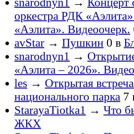
snarodnyn1
→
Концерт 
оркестра РДК «Аэлита
«Аэлита». Видеоочерк.
avStar
→
Пушкин
0
в
Бл
snarodnyn1
→
Открытие
«Аэлита – 2026». Видео
les
→
Открытая встреча
национального парка
7
StarayaTiotka1
→
Что б
ЖКХ