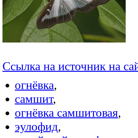
Ссылка на источник на с
огнёвка
,
самшит
,
огнёвка самшитовая
,
эулофид
,