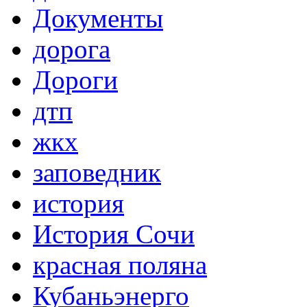
Документы
дорога
Дороги
дтп
жкх
заповедник
история
История Сочи
красная поляна
Кубаньэнерго