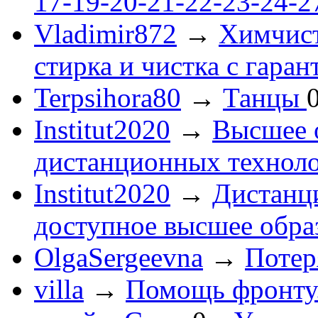
17-19-20-21-22-23-24-
Vladimir872
→
Химчист
стирка и чистка с гаран
Terpsihora80
→
Танцы
Institut2020
→
Высшее 
дистанционных технол
Institut2020
→
Дистанц
доступное высшее обра
OlgaSergeevna
→
Потеря
villa
→
Помощь фронту