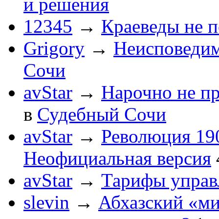
и решения
12345
→
Краеведы не 
Grigory
→
Неисповеди
Сочи
avStar
→
Нарочно не п
в
Судебный Сочи
avStar
→
Революция 190
Неофициальная версия
avStar
→
Тарифы упра
slevin
→
Абхазский «ми