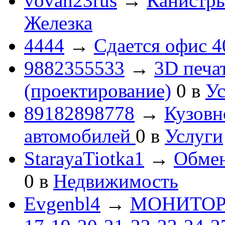
vovan23rus
→
Канистры
Железка
4444
→
Сдается офис 4
9882355533
→
3D печа
(проектирование)
0
в
Ус
89182898778
→
Кузовн
автомобилей
0
в
Услуги
StarayaTiotka1
→
Обмен
0
в
Недвижимость
Evgenbl4
→
МОНИТОРЫ 