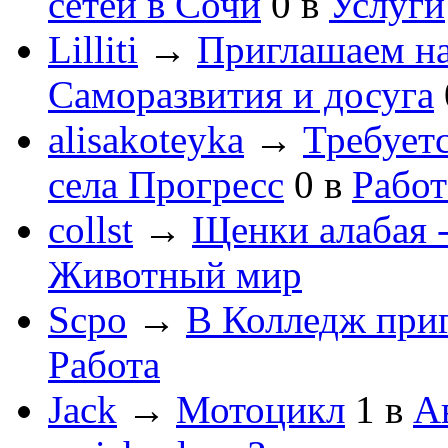
сетей в Сочи
0
в
Услуги
Lilliti
→
Приглашаем на
Саморазвития и досуга
alisakoteyka
→
Требует
села Прогресс
0
в
Работ
collst
→
Щенки алабая -
Животный мир
Scpo
→
В Колледж при
Работа
Jack
→
Мотоцикл
1
в
А