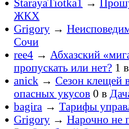
StarayaTiotka1
→
Прошу
ЖКХ
Grigory
→
Неисповеди
Сочи
ree4
→
Абхазский «мига
пропускать или нет?
1
anick
→
Сезон клещей в
опасных укусов
0
в
Дач
bagira
→
Тарифы управ
Grigory
→
Нарочно не 