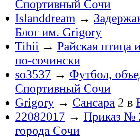
Спортивный Сочи
Islanddream
→
Задержа
Блог им. Grigory
Tihii
→
Райская птица 
по-cочински
so3537
→
Футбол, объ
Спортивный Сочи
Grigory
→
Сансара
2
в
22082017
→
Приказ № 
города Сочи