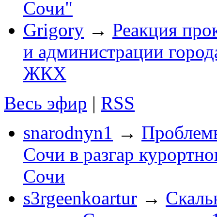
Сочи"
Grigory
→
Реакция про
и администрации город
ЖКХ
Весь эфир
|
RSS
snarodnyn1
→
Проблемы
Сочи в разгар курортног
Сочи
s3rgeenkoartur
→
Скаль