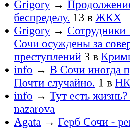
Grigory
→
Продолжени
беспределу.
13
в
ЖКХ
Grigory
→
Сотрудники 
Сочи осуждены за сов
преступлений
3
в
Крим
info
→
В Сочи иногда п
Почти случайно.
1
в
НК
info
→
Тут есть жизнь?
nazarova
Agata
→
Герб Сочи - р