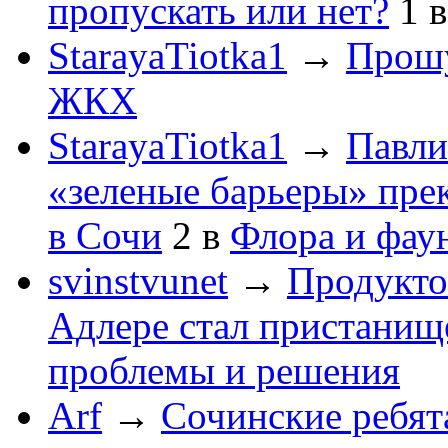
пропускать или нет?
1
StarayaTiotka1
→
Прошу
ЖКХ
StarayaTiotka1
→
Павли
«зеленые барьеры» пре
в Сочи
2
в
Флора и фау
svinstvunet
→
Продукто
Адлере стал пристанище
проблемы и решения
Arf
→
Сочинские ребят