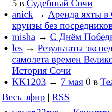
5
в
Судебный Сочи
anick
→
Аренда яхты в 
круизы без посреднико
misha
→
С Днём Побед
les
→
Результаты экспе
самолета времен Велик
История Сочи
KK1203
→
7 мая
0
в
Те
Весь эфир
|
RSS