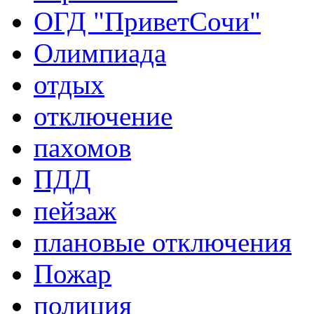
ОГД "ПриветСочи"
Олимпиада
отдых
отключение
пахомов
ПДД
пейзаж
плановые отключения
Пожар
полиция