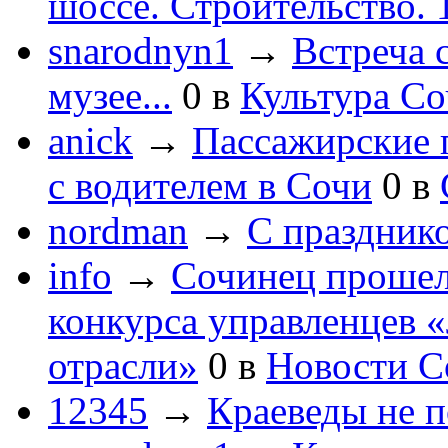
шоссе. Строительство. 
snarodnyn1
→
Встреча 
музее...
0
в
Культура С
anick
→
Пассажирские п
с водителем в Сочи
0
в
nordman
→
С праздник
info
→
Сочинец прошел
конкурса управленцев 
отрасли»
0
в
Новости С
12345
→
Краеведы не 