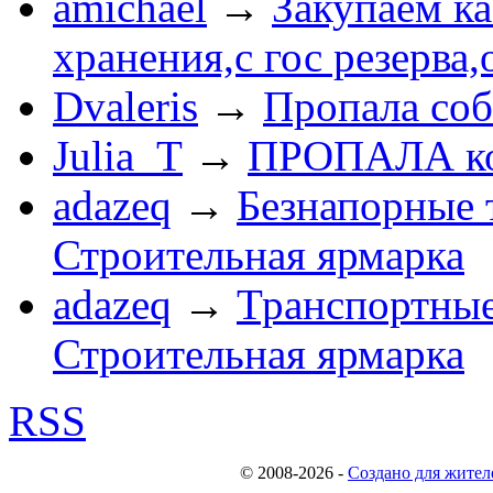
amichael
→
Закупаем к
хранения,с гос резерва,
Dvaleris
→
Пропала соб
Julia_T
→
ПРОПАЛА к
adazeq
→
Безнапорные 
Строительная ярмарка
adazeq
→
Транспортные
Строительная ярмарка
RSS
© 2008-2026
-
Создано для жител