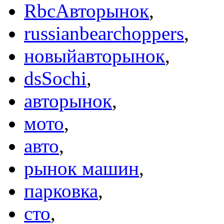
RbcАвторынок
,
russianbearchoppers
,
новыйавторынок
,
dsSochi
,
авторынок
,
мото
,
авто
,
рынок машин
,
парковка
,
сто
,