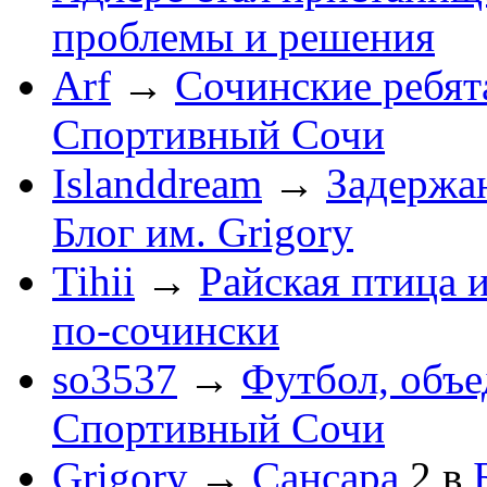
проблемы и решения
Arf
→
Сочинские ребят
Спортивный Сочи
Islanddream
→
Задержа
Блог им. Grigory
Tihii
→
Райская птица 
по-cочински
so3537
→
Футбол, объ
Спортивный Сочи
Grigory
→
Сансара
2
в