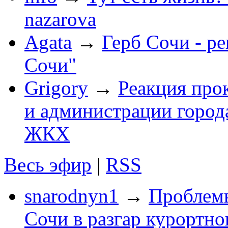
nazarova
Agata
→
Герб Сочи - р
Сочи"
Grigory
→
Реакция про
и администрации город
ЖКХ
Весь эфир
|
RSS
snarodnyn1
→
Проблемы
Сочи в разгар курортног