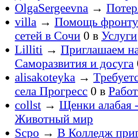
OlgaSergeevna
→
Потеря
villa
→
Помощь фронту
сетей в Сочи
0
в
Услуги
Lilliti
→
Приглашаем на
Саморазвития и досуга
alisakoteyka
→
Требует
села Прогресс
0
в
Работ
collst
→
Щенки алабая -
Животный мир
Scpo
→
В Колледж при