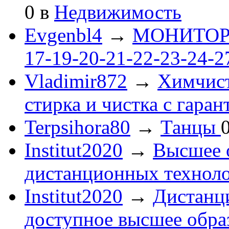
0
в
Недвижимость
Evgenbl4
→
МОНИТОРЫ 
17-19-20-21-22-23-24-
Vladimir872
→
Химчист
стирка и чистка с гаран
Terpsihora80
→
Танцы
Institut2020
→
Высшее 
дистанционных технол
Institut2020
→
Дистанц
доступное высшее обра