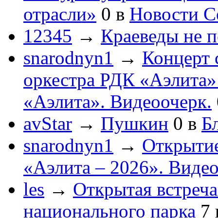
отрасли»
0
в
Новости С
12345
→
Краеведы не 
snarodnyn1
→
Концерт 
оркестра РДК «Аэлита
«Аэлита». Видеоочерк.
avStar
→
Пушкин
0
в
Бл
snarodnyn1
→
Открытие
«Аэлита – 2026». Видео
les
→
Открытая встреча
национального парка
7