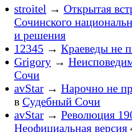
stroitel
→
Открытая вст
Сочинского национальн
и решения
12345
→
Краеведы не 
Grigory
→
Неисповеди
Сочи
avStar
→
Нарочно не п
в
Судебный Сочи
avStar
→
Революция 190
Неофициальная версия