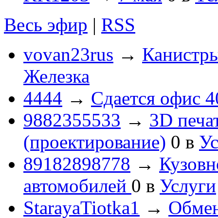
Весь эфир
|
RSS
vovan23rus
→
Канистры
Железка
4444
→
Сдается офис 4
9882355533
→
3D печа
(проектирование)
0
в
Ус
89182898778
→
Кузовн
автомобилей
0
в
Услуги
StarayaTiotka1
→
Обмен