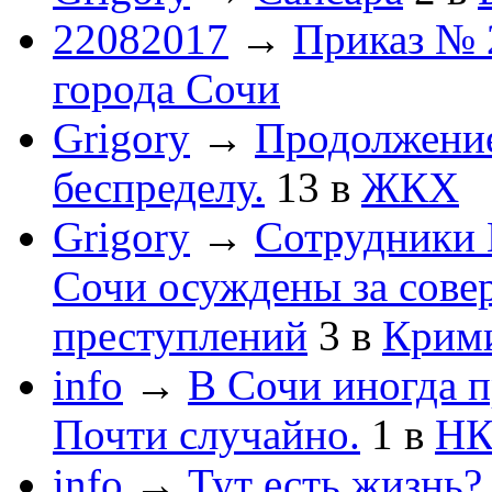
22082017
→
Приказ № 
города Сочи
Grigory
→
Продолжени
беспределу.
13
в
ЖКХ
Grigory
→
Сотрудники 
Сочи осуждены за сов
преступлений
3
в
Крим
info
→
В Сочи иногда п
Почти случайно.
1
в
НК
info
→
Тут есть жизнь?