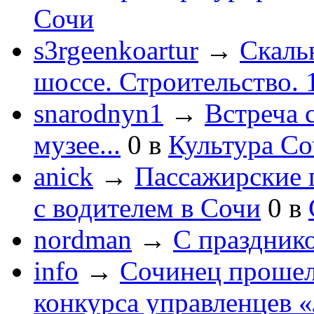
Сочи
s3rgeenkoartur
→
Скаль
шоссе. Строительство. 
snarodnyn1
→
Встреча 
музее...
0
в
Культура С
anick
→
Пассажирские п
с водителем в Сочи
0
в
nordman
→
С праздник
info
→
Сочинец прошел
конкурса управленцев 