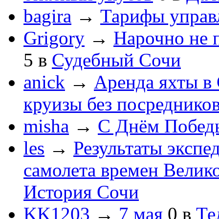
bagira
→
Тарифы управ
Grigory
→
Нарочно не 
5
в
Судебный Сочи
anick
→
Аренда яхты в 
круизы без посреднико
misha
→
С Днём Побед
les
→
Результаты экспе
самолета времен Велик
История Сочи
KK1203
→
7 мая
0
в
Те