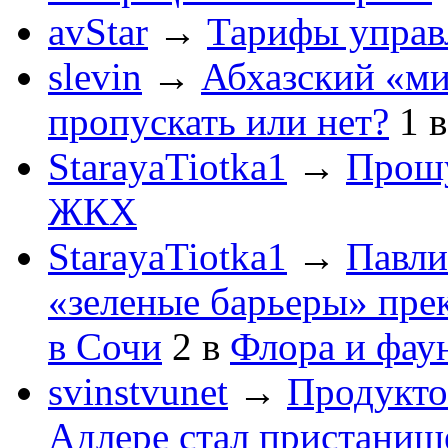
avStar
→
Тарифы упра
slevin
→
Абхазский «ми
пропускать или нет?
1
StarayaTiotka1
→
Прошу
ЖКХ
StarayaTiotka1
→
Павли
«зеленые барьеры» пре
в Сочи
2
в
Флора и фау
svinstvunet
→
Продукто
Адлере стал пристанище