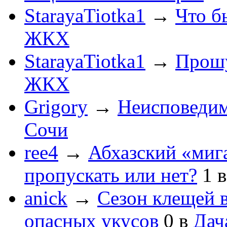
StarayaTiotka1
→
Что б
ЖКХ
StarayaTiotka1
→
Прошу
ЖКХ
Grigory
→
Неисповеди
Сочи
ree4
→
Абхазский «мига
пропускать или нет?
1
anick
→
Сезон клещей в
опасных укусов
0
в
Дач