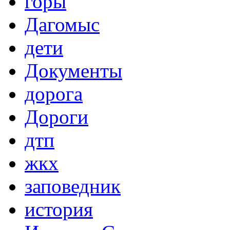
горы
Дагомыс
дети
Документы
дорога
Дороги
дтп
жкх
заповедник
история