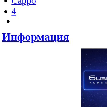
Cappo
4
Информация