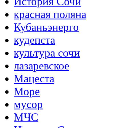
История Сочи
красная поляна
Кубаньэнерго
кудепста
культура сочи
лазаревское
Мацеста
Море
мусор
МЧС