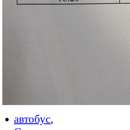
автобус
,