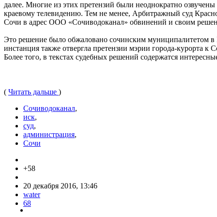
далее. Многие из этих претензий были неоднократно озвучен
краевому телевидению. Тем не менее, Арбитражный суд Красно
Сочи в адрес ООО «Сочиводоканал» обвинений и своим решение
Это решение было обжаловано сочинским муниципалитетом в Пя
инстанция также отвергла претензии мэрии города-курорта к С
Более того, в текстах судебных решений содержатся интерес
(
Читать дальше
)
Сочиводоканал
,
иск
,
суд
,
администрация
,
Сочи
+58
20 декабря 2016, 13:46
water
68