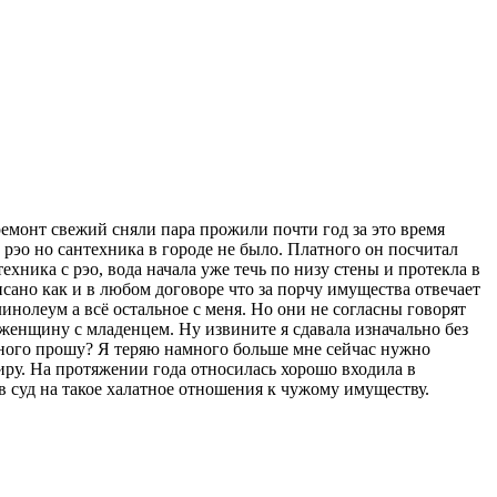
емонт свежий сняли пара прожили почти год за это время
в рэо но сантехника в городе не было. Платного он посчитал
хника с рэо, вода начала уже течь по низу стены и протекла в
исано как и в любом договоре что за порчу имущества отвечает
нолеум а всё остальное с меня. Но они не согласны говорят
 женщину с младенцем. Ну извините я сдавала изначально без
 много прошу? Я теряю намного больше мне сейчас нужно
тиру. На протяжении года относилась хорошо входила в
в суд на такое халатное отношения к чужому имуществу.