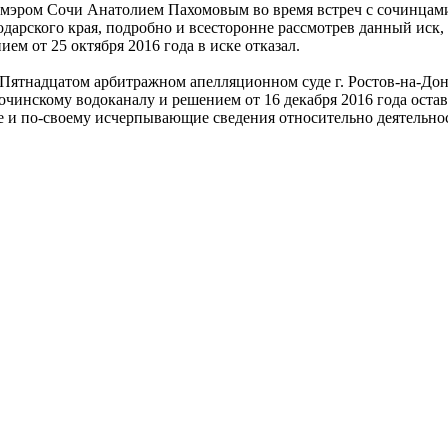
ы мэром Сочи Анатолием Пахомовым во время встреч с сочинцам
дарского края, подробно и всесторонне рассмотрев данный иск,
м от 25 октября 2016 года в иске отказал.
тнадцатом арбитражном апелляционном суде г. Ростов-на-Дону. 
очинскому водоканалу и решением от 16 декабря 2016 года оста
ные и по-своему исчерпывающие сведения относительно деятель