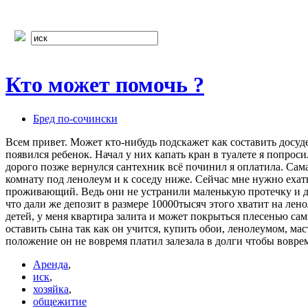
Кто может помочь ?
Бред по-cочински
Всем привет. Может кто-нибудь подскажет как составить досуд
появился ребенок. Начал у них капать кран в туалете я попроси
дорого позже вернулся сантехник всё починил я оплатила. Сама
комнату под ленолеум и к соседу ниже. Сейчас мне нужно ехат
проживающий. Ведь они не устранили маленькую протечку и дов
что дали же депозит в размере 10000тысяч этого хватит на ле
детей, у меня квартира залита и может покрыться плесенью са
оставить сына так как он учится, купить обои, ленолеумом, ма
положение он не вовремя платил залезала в долги чтобы вовре
Аренда
,
иск
,
хозяйка
,
общежитие