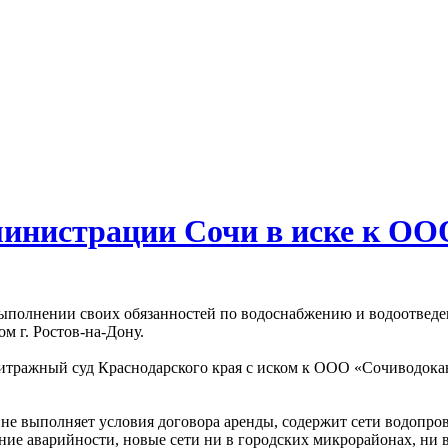
министрации Сочи в иске к ОО
ыполнении своих обязанностей по водоснабжению и водоотведе
 г. Ростов-на-Дону.
битражный суд Краснодарского края с иском к ООО «Сочиводок
е выполняет условия договора аренды, содержит сети водопров
ие аварийности, новые сети ни в городских микрорайонах, ни в 