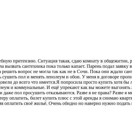
ебную притензию. Ситуация такая, сдаю комнату в общежитии, р
ла вызвать сантехника пока только капает. Парень подал заявку 
 решить вопрос не могла так как не в Сочи. Пока они ждали санте
ь сушить пол и менять ленолеум и обои. У меня в договоре проп
ели до всего что имеется.Я попросила просто купить хотя бы ли
нолеум и коммунальные. И ещё упрекают как вы можете выгонять
ми даже пол просушить отказываются. Разве я не права? Разве я
стеру оплатить, билет купить плюс с этой аренды я снимаю квар
мя оплатить своё жильё. Очень обидно но наверно нужно подать 