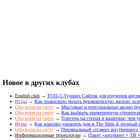
Новое в других клубах
English club
→
ТОП-5 Лучших Сайтов для изучения англ
Игры
→
Как правильно читать букмекерскую линию: осн
Обо всем на свете
→
Массовые и персональные акции бук
Обо всем на свете
→
Как выбрать проверенную строите
Обо всем на свете
→
Плесень на стенах в квартире: чем у
Игры
→
Как красиво украсить дом в The Sims 4: полный 
Обо всем на свете
→
Премиальный сегмент внутреннего 
Информационные технологии
→
Пакет «интернет + ТВ +