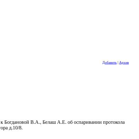
Добавить
|
Архив
к Богдановой В.А., Белаш А.Е. об оспаривании протокола
ора д.10/8.