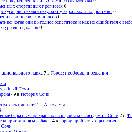
ает покупателей в жилых комплексах Москвы
0
еменных спортивных прогнозах
0
рикуса даёт разный результат у взрослых и подростков?
0
шения финансовых вопросов
0
тике: когда они выгоднее репетитора и как не ошибиться с выб
уктуризация долгов
0
 национального парка
7
в
Город: проблемы и решения
очи
удебный Сочи
ерсия
49
в
История Сочи
опускать или нет?
1
в
Автохамы
Х
леные барьеры» прекращают конфликты с соседями в Сочи
2
в
Фл
ал пристанищем собак...
4
в
Город: проблемы и решения
 Сочи
ог им. Grigory