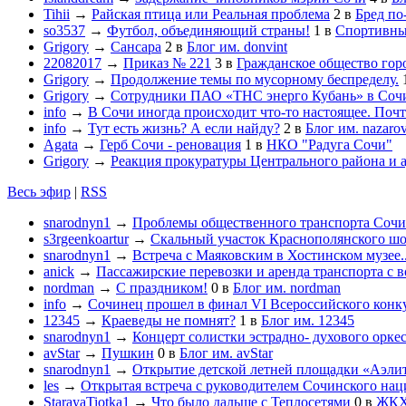
Tihii
→
Райская птица или Реальная проблема
2
в
Бред по
so3537
→
Футбол, объединяющий страны!
1
в
Спортивны
Grigory
→
Сансара
2
в
Блог им. donvint
22082017
→
Приказ № 221
3
в
Гражданское общество гор
Grigory
→
Продолжение темы по мусорному беспределу.
Grigory
→
Сотрудники ПАО «ТНС энерго Кубань» в Сочи
info
→
В Сочи иногда происходит что-то настоящее. Почт
info
→
Тут есть жизнь? А если найду?
2
в
Блог им. nazaro
Agata
→
Герб Сочи - реновация
1
в
НКО "Радуга Сочи"
Grigory
→
Реакция прокуратуры Центрального района и 
Весь эфир
|
RSS
snarodnyn1
→
Проблемы общественного транспорта Сочи в
s3rgeenkoartur
→
Скальный участок Краснополянского шос
snarodnyn1
→
Встреча с Маяковским в Хостинском музее..
anick
→
Пассажирские перевозки и аренда транспорта с 
nordman
→
С праздником!
0
в
Блог им. nordman
info
→
Сочинец прошел в финал VI Всероссийского конк
12345
→
Краеведы не помнят?
1
в
Блог им. 12345
snarodnyn1
→
Концерт солистки эстрадно- духового орк
avStar
→
Пушкин
0
в
Блог им. avStar
snarodnyn1
→
Открытие детской летней площадки «Аэлит
les
→
Открытая встреча с руководителем Сочинского нац
StarayaTiotka1
→
Что было дальше с Теплосетями
0
в
ЖК