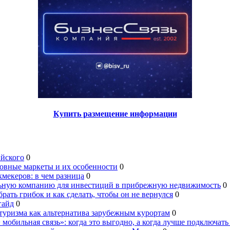
Купить размещение информации
ийского
0
овные маркеты и их особенности
0
мекеров: в чем разница
0
льную компанию для инвестиций в прибрежную недвижимость
0
брать грибок и как сделать, чтобы он не вернулся
0
гайд
0
туризма как альтернатива зарубежным курортам
0
 мобильная связь»: когда это выгодно, а когда лучше подключать