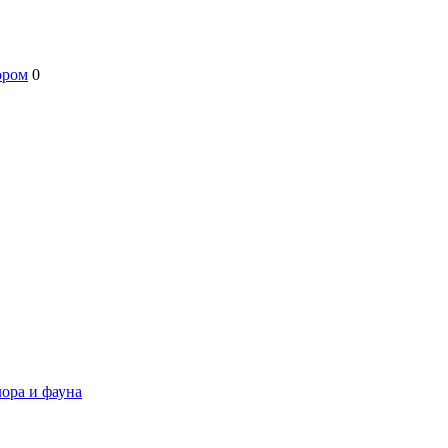
ором
0
ора и фауна