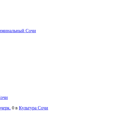
иминальный Сочи
Сочи
черк.
0
в
Культура Сочи