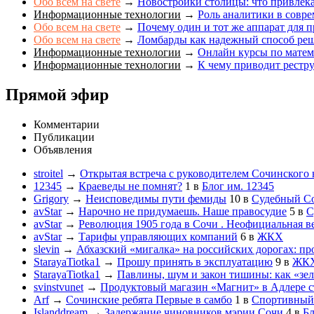
Обо всем на свете
→
Новостройки столицы: что привлек
Информационные технологии
→
Роль аналитики в совр
Обо всем на свете
→
Почему один и тот же аппарат для п
Обо всем на свете
→
Ломбарды как надежный способ ре
Информационные технологии
→
Онлайн курсы по матема
Информационные технологии
→
К чему приводит рестр
Прямой эфир
Комментарии
Публикации
Объявления
stroitel
→
Открытая встреча с руководителем Сочинского
12345
→
Краеведы не помнят?
1
в
Блог им. 12345
Grigory
→
Неисповедимы пути фемиды
10
в
Судебный С
avStar
→
Нарочно не придумаешь. Наше правосудие
5
в
С
avStar
→
Революция 1905 года в Сочи . Неофициальная в
avStar
→
Тарифы управляющих компаний
6
в
ЖКХ
slevin
→
Абхазский «мигалка» на российских дорогах: пр
StarayaTiotka1
→
Прошу принять в эксплуатацию
9
в
ЖК
StarayaTiotka1
→
Павлины, шум и закон тишины: как «зе
svinstvunet
→
Продуктовый магазин «Магнит» в Адлере ст
Arf
→
Сочинские ребята Первые в самбо
1
в
Спортивный
Islanddream
→
Задержание чиновников мэрии Сочи
4
в
Бл