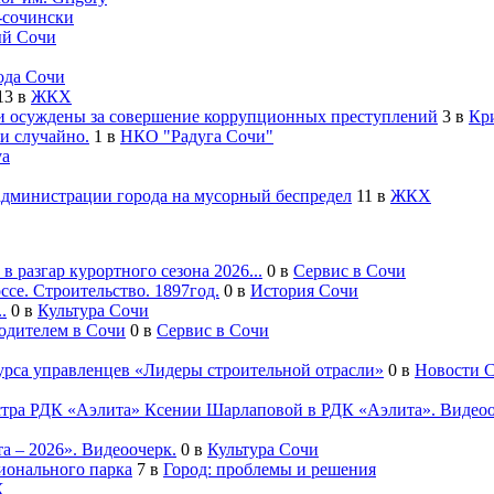
-cочински
й Сочи
ода Сочи
13
в
ЖКХ
 осуждены за совершение коррупционных преступлений
3
в
Кр
и случайно.
1
в
НКО "Радуга Сочи"
va
администрации города на мусорный беспредел
11
в
ЖКХ
 разгар курортного сезона 2026...
0
в
Сервис в Сочи
се. Строительство. 1897год.
0
в
История Сочи
.
0
в
Культура Сочи
водителем в Сочи
0
в
Сервис в Сочи
урса управленцев «Лидеры строительной отрасли»
0
в
Новости 
естра РДК «Аэлита» Ксении Шарлаповой в РДК «Аэлита». Видеоо
а – 2026». Видеоочерк.
0
в
Культура Сочи
ионального парка
7
в
Город: проблемы и решения
Х