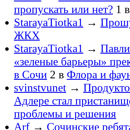
пропускать или нет?
1
StarayaTiotka1
→
Прошу
ЖКХ
StarayaTiotka1
→
Павли
«зеленые барьеры» пре
в Сочи
2
в
Флора и фау
svinstvunet
→
Продукто
Адлере стал пристанище
проблемы и решения
Arf
→
Сочинские ребят