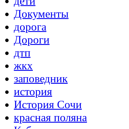
дети
Документы
дорога
Дороги
дтп
жкх
заповедник
история
История Сочи
красная поляна