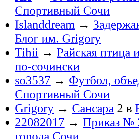
Спортивный Сочи
Islanddream
→
Задержа
Блог им. Grigory
Tihii
→
Райская птица 
по-cочински
so3537
→
Футбол, объ
Спортивный Сочи
Grigory
→
Сансара
2
в
22082017
→
Приказ № 
города Сочи