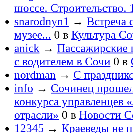
шоссе. Строительство. 
snarodnyn1
→
Встреча 
музее...
0
в
Культура С
anick
→
Пассажирские п
с водителем в Сочи
0
в
nordman
→
С праздник
info
→
Сочинец прошел
конкурса управленцев 
отрасли»
0
в
Новости С
12345
→
Краеведы не 