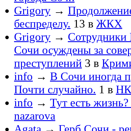
Grigory
→
Продолжени
беспределу.
13
в
ЖКХ
Grigory
→
Сотрудники 
Сочи осуждены за сов
преступлений
3
в
Крим
info
→
В Сочи иногда п
Почти случайно.
1
в
НК
info
→
Тут есть жизнь?
nazarova
Agata
→
Герб Сочи - р