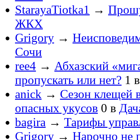
StarayaTiotka1
→
Прошу
ЖКХ
Grigory
→
Неисповеди
Сочи
ree4
→
Абхазский «мига
пропускать или нет?
1
anick
→
Сезон клещей в
опасных укусов
0
в
Дач
bagira
→
Тарифы управ
Grigory
→
Нарочно не 