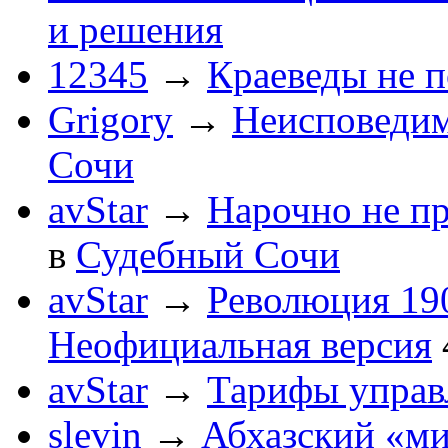
и решения
12345
→
Краеведы не 
Grigory
→
Неисповеди
Сочи
avStar
→
Нарочно не п
в
Судебный Сочи
avStar
→
Революция 190
Неофициальная версия
avStar
→
Тарифы упра
slevin
→
Абхазский «ми