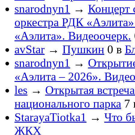
snarodnyn1
→
Концерт 
оркестра РДК «Аэлита
«Аэлита». Видеоочерк.
avStar
→
Пушкин
0
в
Бл
snarodnyn1
→
Открытие
«Аэлита – 2026». Видео
les
→
Открытая встреча
национального парка
7
StarayaTiotka1
→
Что б
ЖКХ