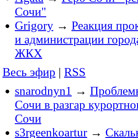
Сочи"
Grigory
→
Реакция про
и администрации город
ЖКХ
Весь эфир
|
RSS
snarodnyn1
→
Проблемы
Сочи в разгар курортног
Сочи
s3rgeenkoartur
→
Скаль