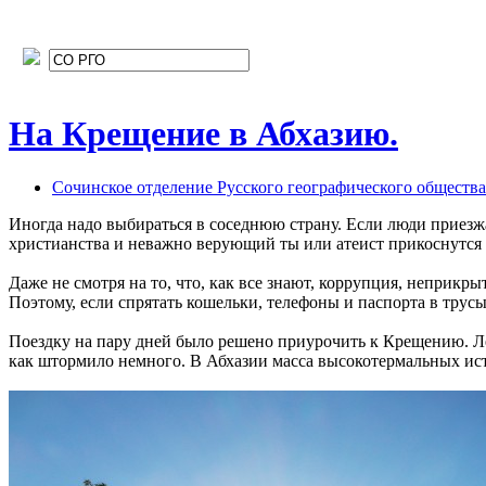
На Крещение в Абхазию.
Сочинское отделение Русского географического общества
Иногда надо выбираться в соседнюю страну. Если люди приезжаю
христианства и неважно верующий ты или атеист прикоснутся 
Даже не смотря на то, что, как все знают, коррупция, неприкр
Поэтому, если спрятать кошельки, телефоны и паспорта в трусы
Поездку на пару дней было решено приурочить к Крещению. Лез
как штормило немного. В Абхазии масса высокотермальных ист