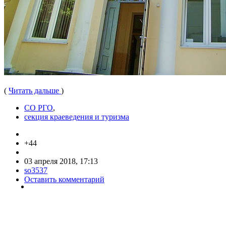
(
Читать дальше
)
СО РГО
,
секция краеведения и туризма
+44
03 апреля 2018, 17:13
so3537
Оставить комментарий