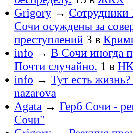
Grigory
→
Сотрудники 
Сочи осуждены за сов
преступлений
3
в
Крим
info
→
В Сочи иногда п
Почти случайно.
1
в
НК
info
→
Тут есть жизнь?
nazarova
Agata
→
Герб Сочи - р
Сочи"
Grigory
→
Реакция про