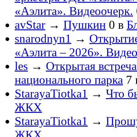
«Аэлита». Видеоочерк.
avStar
→
Пушкин
0
в
Бл
snarodnyn1
→
Открытие
«Аэлита – 2026». Видео
les
→
Открытая встреча
национального парка
7
StarayaTiotka1
→
Что б
ЖКХ
StarayaTiotka1
→
Прошу
ЖКХ