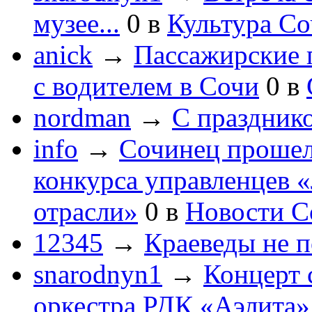
музее...
0
в
Культура С
anick
→
Пассажирские п
с водителем в Сочи
0
в
nordman
→
С праздник
info
→
Сочинец прошел
конкурса управленцев 
отрасли»
0
в
Новости С
12345
→
Краеведы не 
snarodnyn1
→
Концерт 
оркестра РДК «Аэлита