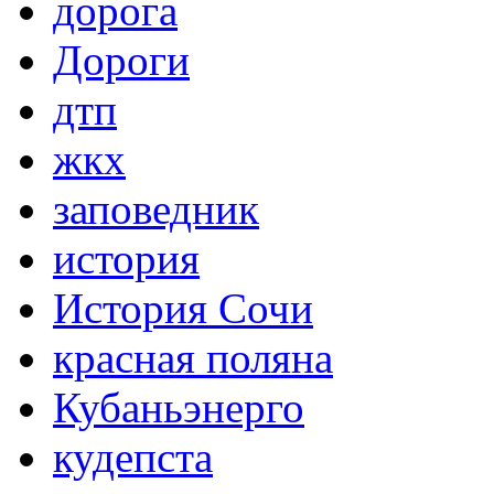
дорога
Дороги
дтп
жкх
заповедник
история
История Сочи
красная поляна
Кубаньэнерго
кудепста