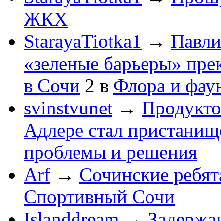
ЖКХ
StarayaTiotka1
→
Павли
«зеленые барьеры» пре
в Сочи
2
в
Флора и фау
svinstvunet
→
Продукто
Адлере стал пристанище
проблемы и решения
Arf
→
Сочинские ребят
Спортивный Сочи
Islanddream
→
Задержа