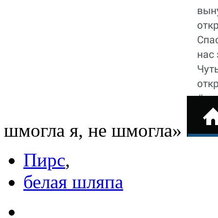
шмогла я, не шмогла»
Пирс
,
белая шляпа