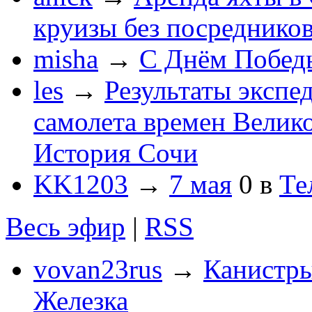
круизы без посреднико
misha
→
С Днём Побед
les
→
Результаты экспе
самолета времен Велик
История Сочи
KK1203
→
7 мая
0
в
Те
Весь эфир
|
RSS
vovan23rus
→
Канистры
Железка