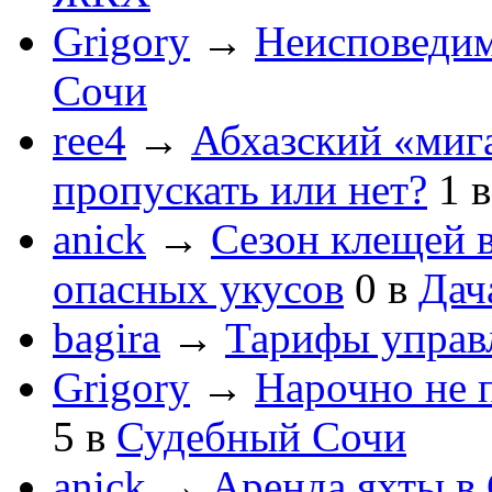
Grigory
→
Неисповеди
Сочи
ree4
→
Абхазский «мига
пропускать или нет?
1
anick
→
Сезон клещей в
опасных укусов
0
в
Дач
bagira
→
Тарифы управ
Grigory
→
Нарочно не 
5
в
Судебный Сочи
anick
→
Аренда яхты в 