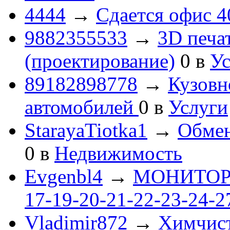
4444
→
Сдается офис 4
9882355533
→
3D печа
(проектирование)
0
в
Ус
89182898778
→
Кузовн
автомобилей
0
в
Услуги
StarayaTiotka1
→
Обмен
0
в
Недвижимость
Evgenbl4
→
МОНИТОРЫ 
17-19-20-21-22-23-24-
Vladimir872
→
Химчист