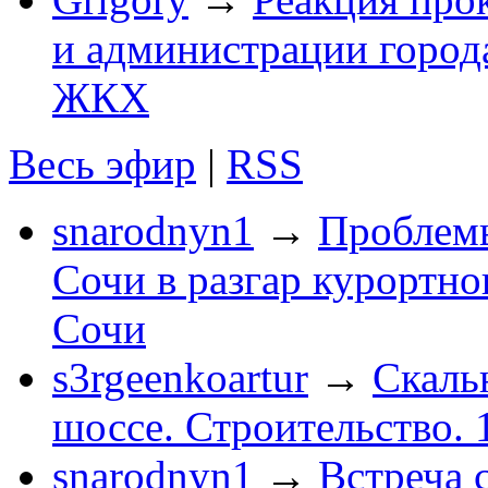
и администрации город
ЖКХ
Весь эфир
|
RSS
snarodnyn1
→
Проблемы
Сочи в разгар курортног
Сочи
s3rgeenkoartur
→
Скаль
шоссе. Строительство. 
snarodnyn1
→
Встреча 