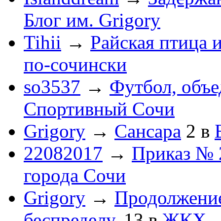
Блог им. Grigory
Tihii
→
Райская птица 
по-cочински
so3537
→
Футбол, объ
Спортивный Сочи
Grigory
→
Сансара
2
в
22082017
→
Приказ № 
города Сочи
Grigory
→
Продолжени
беспределу.
13
в
ЖКХ