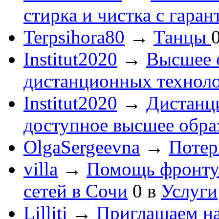
стирка и чистка с гаран
Terpsihora80
→
Танцы
Institut2020
→
Высшее 
дистанционных технол
Institut2020
→
Дистанц
доступное высшее обра
OlgaSergeevna
→
Потеря
villa
→
Помощь фронту
сетей в Сочи
0
в
Услуги
Lilliti
→
Приглашаем на