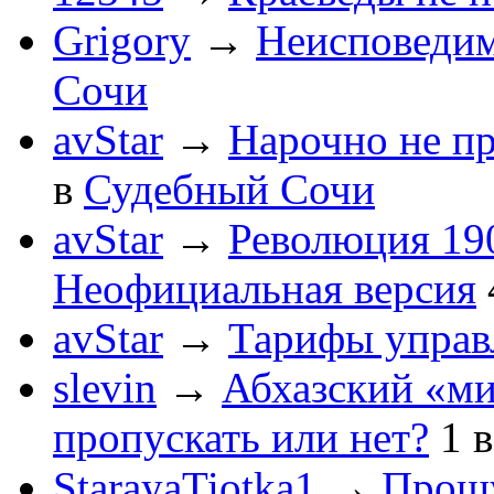
Grigory
→
Неисповеди
Сочи
avStar
→
Нарочно не п
в
Судебный Сочи
avStar
→
Революция 190
Неофициальная версия
avStar
→
Тарифы упра
slevin
→
Абхазский «ми
пропускать или нет?
1
StarayaTiotka1
→
Прошу